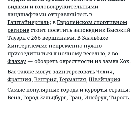
видами и головокружительными
ландшафтами отправляйтесь в
Гаштайнерталь
; в
Европейском спортивном
регионе
стоит посетить заповедник Высокий
Тауэрн с 266 вершинами. В Заальбахе —
Хинтерглемме непременно нужно
присоединиться к ночному веселью, а во
Флахау
— обозреть окрестности из замка Хох.
Вас также могут заинтересовать
Чехия
,
Франция
,
Венгрия
,
Германия
,
Швейцария
.
Самые популярные города и курорты страны:
Вена
,
Город Зальцбург
,
Грац
,
Инсбрук
,
Тироль
.