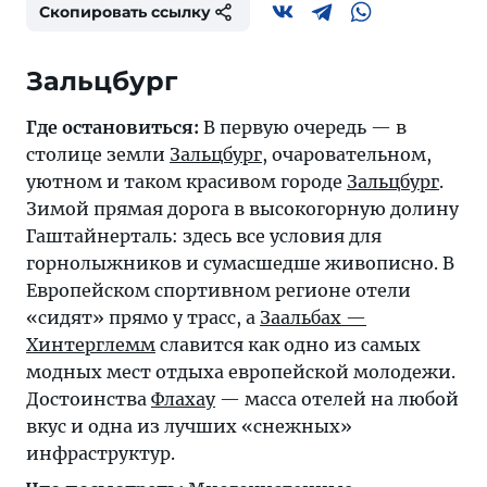
Скопировать ссылку
Зальцбург
Где остановиться:
В первую очередь — в
столице земли
Зальцбург
, очаровательном,
уютном и таком красивом городе
Зальцбург
.
Зимой прямая дорога в высокогорную долину
Гаштайнерталь: здесь все условия для
горнолыжников и сумасшедше живописно. В
Европейском спортивном регионе отели
«сидят» прямо у трасс, а
Заальбах —
Хинтерглемм
славится как одно из самых
модных мест отдыха европейской молодежи.
Достоинства
Флахау
— масса отелей на любой
вкус и одна из лучших «снежных»
инфраструктур.