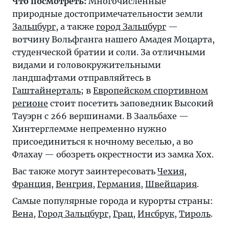
Что посмотреть:
Многочисленные
природные достопримечательности земли
Зальцбург
, а также
город Зальцбург
—
вотчину Вольфганга нашего Амадея Моцарта,
студенческой братии и соли. За отличными
видами и головокружительными
ландшафтами отправляйтесь в
Гаштайнерталь
; в
Европейском спортивном
регионе
стоит посетить заповедник Высокий
Тауэрн с 266 вершинами. В Заальбахе —
Хинтерглемме непременно нужно
присоединиться к ночному веселью, а во
Флахау
— обозреть окрестности из замка Хох.
Вас также могут заинтересовать
Чехия
,
Франция
,
Венгрия
,
Германия
,
Швейцария
.
Самые популярные города и курорты страны:
Вена
,
Город Зальцбург
,
Грац
,
Инсбрук
,
Тироль
.