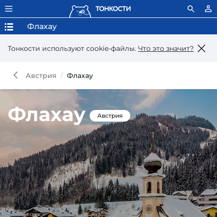
Флахау
Тонкости используют сookie-файлы.
Что это значит?
Австрия
Флахау
Флахау
Австрия