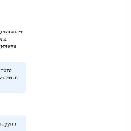
дставляет
м и
динена
 того
мость в
 групп