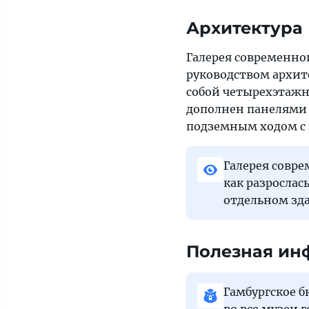
Архитектура
Галерея современног
руководством архите
собой четырехэтажн
дополнен панелями 
подземным ходом с
Галерея совре
как разрослас
отдельном зд
Полезная ин
Гамбургское б
во все музеи г