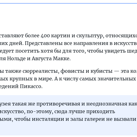
ставляют более 400 картин и скульптур, относящихс
аших дней. Представлены все направления в искусств
едует посетить хотя бы для того, чтобы увидеть ше
ля Нольде и Августа Макке.
ны также сюрреалисты, фовисты и кубисты — эта к
мых крупных в мире. А к числу самых значительных
едений Пикассо.
зея такая же противоречивая и неоднозначная как
скусство, по-этому, сюда лучше приходить
ыми, чтобы инсталяции и залы галереи не вызвали