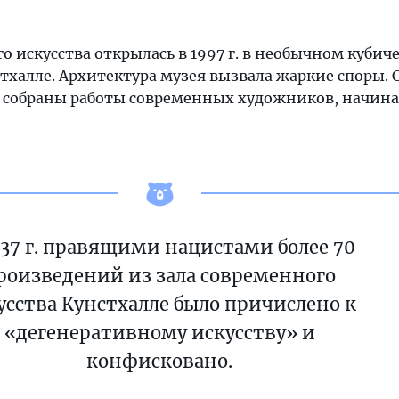
о искусства открылась в 1997 г. в необычном кубич
тхалле. Архитектура музея вызвала жаркие споры. 
 собраны работы современных художников, начиная 
937 г. правящими нацистами более 70
роизведений из зала современного
усства Кунстхалле было причислено к
«дегенеративному искусству» и
конфисковано.