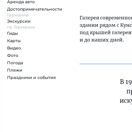
Аренда авто
Достопримеча­тельности
Германии
Галерея современног
Экскурсии
здании рядом с Кунс
по Германии
под крышей галереи
Гиды
и до наших дней.
Карты
Видео
Фото
Погода
Пляжи
Праздники и события
В 1
п
иск