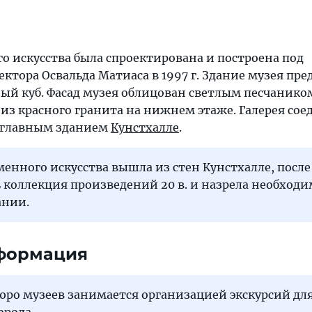
о искусства была спроектирована и построена под
ктора Освальда Матиаса в 1997 г. Здание музея пре
ый куб. Фасад музея облицован светлым песчанико
из красного гранита на нижнем этаже. Галерея сое
 главным зданием
Кунстхалле
.
менного искусства вышла из стен Кунстхалле, после
ь коллекция произведений 20 в. и назрела необходи
ании.
формация
юро музеев занимается организацией экскурсий для
орода.