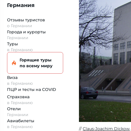
Германия
Отзывы туристов
о Германии
Города и курорты
Германии
Туры
в Германию
Горящие туры
по всему миру
Виза
в Германию
ПЦР и тесты на COVID
Страховка
в Германию
Отели
Германии
Авиабилеты
в Германию
Claus-Joachim Dickow