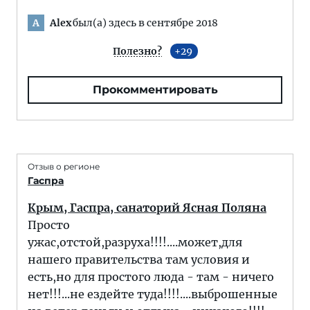
Alex
был(а) здесь в сентябре 2018
A
Полезно?
29
Прокомментировать
Отзыв о регионе
Гаспра
Крым, Гаспра, санаторий Ясная Поляна
Просто
ужас,отстой,разруха!!!!....может,для
нашего правительства там условия и
есть,но для простого люда - там - ничего
нет!!!...не ездейте туда!!!!....выброшенные