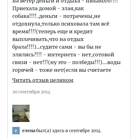
на ветер деньги и отдыха - никакого!!!!
Приехала домой - злая,как
собака!!!!..деньги - потрачены,не
отдохнула,только психовала там всё
время!!!!(теперь еще и кредит
выплачивать,что на отдых
брала!!!!)...судите сами - вы бы не
злились?!!! - интернета - нет,сотовой
связи - нет!!!(ну это - полбеды!!!)....воды
горячей - тоже нет(если вы считаете
Читать отзыв целиком
20 сентября 2014
елена
был(а) здесь в сентябре 2014
е