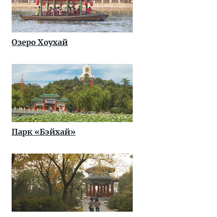
Озеро Хоухай
Парк «Бэйхай»