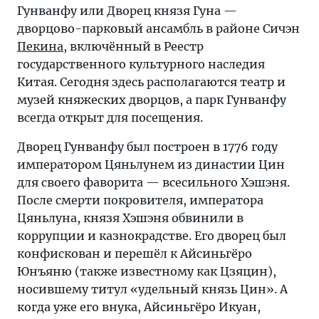
Гунванфу или Дворец князя Гуна —
дворцово-парковый ансамбль в районе Сичэн
Пекина
, включённый в Реестр
государственного культурного наследия
Китая. Сегодня здесь располагаются театр и
музей княжеских дворцов, а парк Гунванфу
всегда открыт для посещения.
Дворец Гунванфу был построен в 1776 году
императором Цяньлунем из династии Цин
для своего фаворита — всесильного Хэшэня.
После смерти покровителя, императора
Цяньлуна, князя Хэшэня обвинили в
коррупции и казнокрадстве. Его дворец был
конфискован и перешёл к Айсиньгёро
Юнъяню (также известному как Цзяцин),
носившему титул «удельный князь Цин». А
когда уже его внука, Айсиньгёро Икуан,