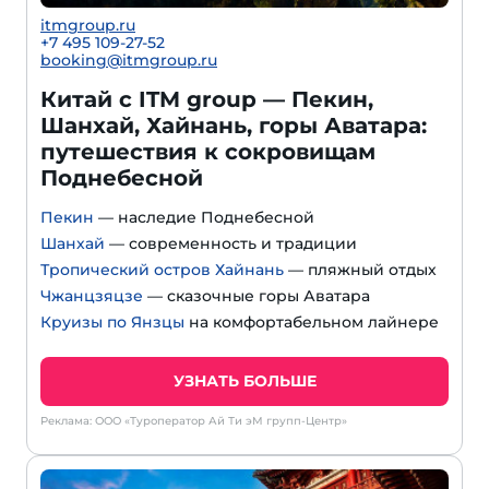
itmgroup.ru
+7 495 109-27-52
booking@itmgroup.ru
Китай с ITM group — Пекин,
Шанхай, Хайнань, горы Аватара:
путешествия к сокровищам
Поднебесной
Пекин
— наследие Поднебесной
Шанхай
— современность и традиции
Тропический остров Хайнань
— пляжный отдых
Чжанцзяцзе
— сказочные горы Аватара
Круизы по Янзцы
на комфортабельном лайнере
УЗНАТЬ БОЛЬШЕ
Реклама: ООО «Туроператор Ай Ти эМ групп-Центр»