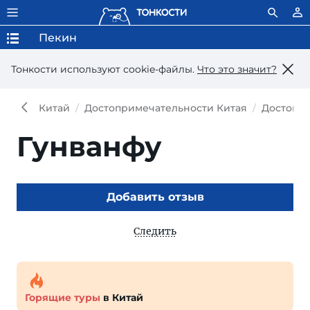
Пекин
Тонкости используют сookie-файлы.
Что это значит?
Китай
Достопримечательности Китая
Достопр
Гунванфу
Добавить отзыв
Следить
Горящие туры
в Китай