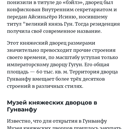
понизили в титуле до «бэйлэ», дворец был
конфискован Внутренним секретариатом и
передан Айсиньгёро Исиню, носившему
титул "великий князь Гун. Тогда резиденция
получила своё современное название.
Этот княжеский дворец размерами
значительно превосходит прочие строения
своего времени, по масштабу уступая только
императорскому дворцу Гугун. Его общая
площадь — 60 тыс. кв. м. Территория дворца
Гунванфу вмещает более трёх десятков
строений в различных стилях.
Музей княжеских дворцов в
Гунванфу
Известно, что для открытия в Гунванфу
Музея княжеских дворцов пришлось закупать