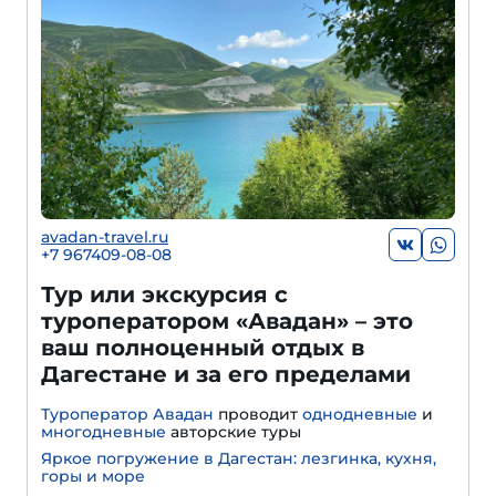
avadan-travel.ru
+7 967409-08-08
Тур или экскурсия с
туроператором «Авадан» – это
ваш полноценный отдых в
Дагестане и за его пределами
Туроператор Авадан
проводит
однодневные
и
многодневные
авторские туры
Яркое погружение в Дагестан: лезгинка, кухня,
горы и море