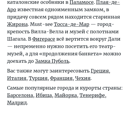
каталонские особняки в
Паламосе
.
Плая-де-
Аро
известная одноименным замком, в
придачу совсем рядом находится старинная
Жирона
. Must-see
Тосса-де-Мар
— город-
крепость Вилла-Велла и музей с полотнами
Шагала. В
Фигерасе
всё вертится вокруг Дали
— непременно нужно посетить его театр-
музей, а для «продолжения банкета» можно
доехать до
Замка Пуболь
.
Вас также могут заинтересовать
Греция
,
Италия
,
Турция
,
Франция
,
Чехия
.
Самые популярные города и курорты страны:
Барселона
,
Ибица
,
Майорка
,
Тенерифе
,
Мадрид
.