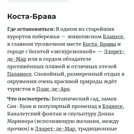
Коста-Брава
Где остановиться:
В одном из старейших
курортов побережья — живописном
Бланесе
,
в главном тусовочном месте
Коста-Бравы
и
городе с богатой «экскурсионкой» —
Ллорет-
де-Мар
или в гордом обладателе
протяжённых пляжей и отличных отелей
Паламосе
. Спокойный, размеренный отдых в
окружении очень красивой природы ждёт
туристов в
Плая-де-Аро
.
Что посмотреть:
Ботанический сад, замок
Сан-Хуан и популярный променад в
Бланесе
,
Каналетский фонтан и скульптуру Донна
Маринера (исполняющую желания, между
прочим) в
Ллорет-де-Мар
, традиционные