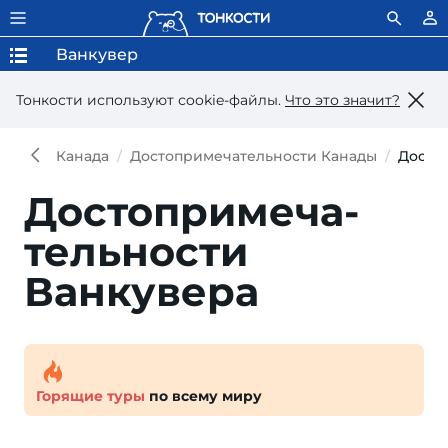
Ванкувер
Тонкости используют сookie-файлы.
Что это значит?
Канада
Достопримечательности Канады
Досто
Достопри­меча­
тель­ности
Ванкувера
Горящие туры
по всему миру