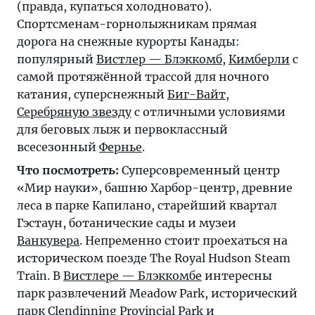
(правда, купаться холодновато).
Спортсменам-горнолыжникам прямая
дорога на снежные курорты Канады:
популярный
Вистлер — Блэккомб
,
Кимберли
с
самой протяжённой трассой для ночного
катания, суперснежный
Биг-Вайт
,
Серебряную звезду
с отличными условиями
для беговых лыж и первоклассный
всесезонный
Фернье
.
Что посмотреть:
Суперсовременный центр
«Мир науки», башню Харбор-центр, древние
леса в парке Капилано, старейший квартал
Гэстаун, ботанические сады и музеи
Ванкувера
. Непременно стоит проехаться на
историческом поезде The Royal Hudson Steam
Train. В
Вистлере — Блэккомбе
интересны
парк развлечений Meadow Park, исторический
парк Clendinning Provincial Park и