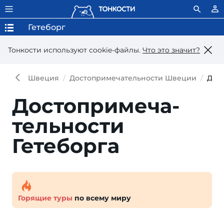
Гетеборг
Тонкости используют сookie-файлы.
Что это значит?
Швеция
Достопримечательности Швеции
Дос
Достопри­меча­
тель­ности
Гетеборга
Горящие туры
по всему миру