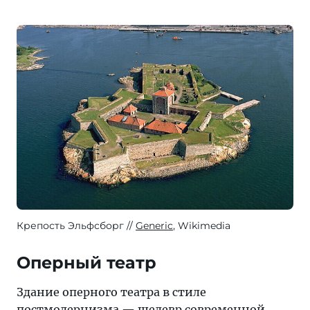
Крепость Эльфсборг
Generic
, Wikimedia
Оперный театр
Здание оперного театра в стиле
постмодернизма — шедевр современной