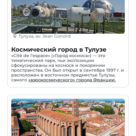
Тулуза, av. Jean Gonord
Космический город в Тулузе
«Cité de l’espace» («Город космоса») — это
тематический парк, чьи экспозиции
сфокусированы на космосе и покорении
пространства. Он был открыт в сентябре 1997 г. и
расположен в восточном предместье Тулузы,
самого
«аэрокосмического» города Франции.