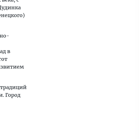
Дудинка
енецкого)
рно-
ад в
тот
азвитием
 традиций
. Город