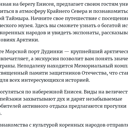
нная на берегу Енисея, предлагает своим гостям у
иться в атмосферу Крайнего Севера и познакомитьс
ой Таймыра. Начните свое путешествие с посещени
еского музея. Здесь вы сможете узнать о богатой и
 коренных народов и увидеть экспонаты, рассказы
ловиях Арктики.
те Морской порт Дудинки — крупнейший арктичес
 впечатляет, а экскурсия позволит вам понять знач
 страны. Неподалеку находится Мемориальный комп
священный памяти защитников Отечества, что ста
для всех интересующихся историей.
рогуляться по набережной Енисея. Виды на величес
пейзажи захватывают дух и дарят незабываемые
юбителей активного отдыха предлагаются прогулки
.
 знакомства с культурой коренных народов отправл