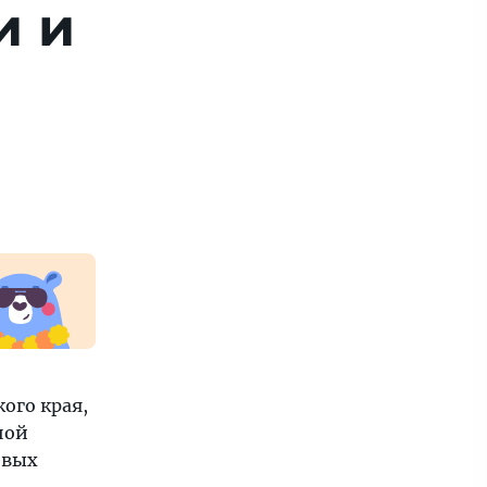
и и
ого края,
ной
евых