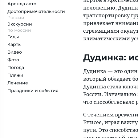
портов в Арктическо
Аренда авто
положению, Дудинка
Достопримеча­тельности
транспортировку гру
России
привлекает внимание
Экскурсии
по России
стремящихся окунуть
Гиды
климатическими ус
Карты
Видео
Дудинка: и
Фото
Погода
Дудинка — это один
Пляжи
который обладает бо
Лечение
Дудинка стала ключ
Праздники и события
России. Изначально 
что способствовало
С течением времени
Енисее, играя важн
пути. Это способств
новых жителей, что 