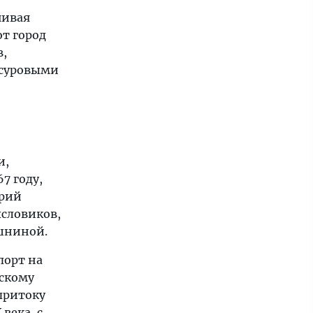
чивая
от город
в,
 суровыми
и,
7 году,
орий
ысловиков,
ушниной.
порт на
рскому
 притоку
века, с