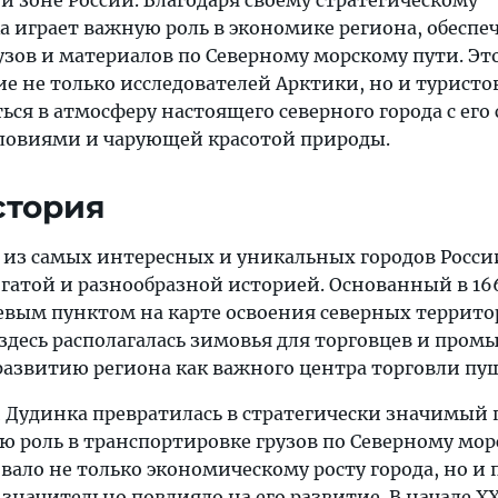
й зоне России. Благодаря своему стратегическому
 играет важную роль в экономике региона, обеспе
зов и материалов по Северному морскому пути. Эт
 не только исследователей Арктики, но и туристо
ся в атмосферу настоящего северного города с его
ловиями и чарующей красотой природы.
стория
 из самых интересных и уникальных городов Росси
гатой и разнообразной историей. Основанный в 166
евым пунктом на карте освоения северных террит
здесь располагалась зимовья для торговцев и пром
 развитию региона как важного центра торговли п
 Дудинка превратилась в стратегически значимый 
ую роль в транспортировке грузов по Северному мо
овало не только экономическому росту города, но и
значительно повлияло на его развитие. В начале XX 