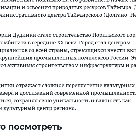
изации и освоения природных ресурсов Таймыра, 
дминистративного центра Таймырского (Долгано-Н
.
ории Дудинки стало строительство Норильского го
омбината в середине XX века. Город стал центром
циалистов со всей страны, стремящихся внести вкл
 крупнейших промышленных комплексов России. Э
лся активным строительством инфраструктуры и р
динки отражает сложное переплетение культурных
евера и достижений современной промышленности
ться, сохраняя свою уникальность и важность как
и культурный центр региона.
то посмотреть