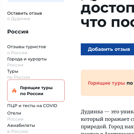
досто
Оставить отзыв
что по
о Дудинке
Россия
Отзывы туристов
Добавить отзыв
о России
Города и курорты
России
Туры
по России
Горящие туры
по
Горящие туры
по России
ПЦР и тесты на COVID
Дудинка — это уник
Отели
который поражает с
России
Авиабилеты
природой. Город нах
в Россию