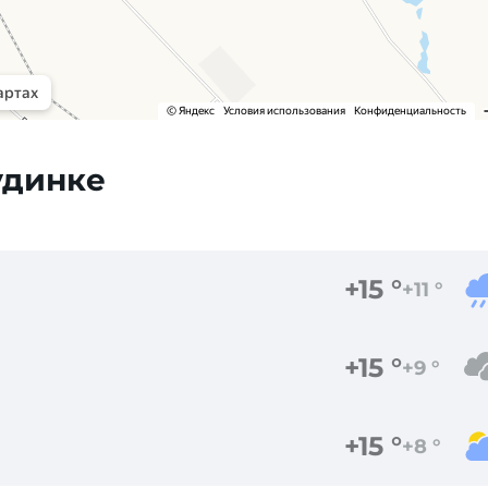
удинке
+15 °
+11 °
+15 °
+9 °
+15 °
+8 °