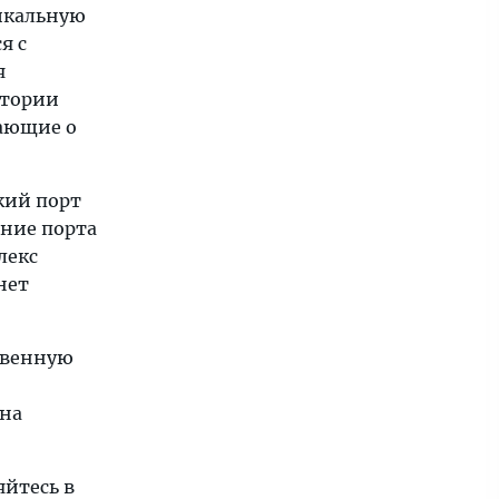
никальную
я с
я
стории
вающие о
кий порт
ение порта
лекс
нет
твенную
 на
яйтесь в