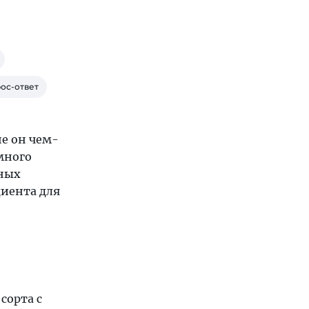
ос-ответ
е он чем-
много
зных
диента для
сорта с