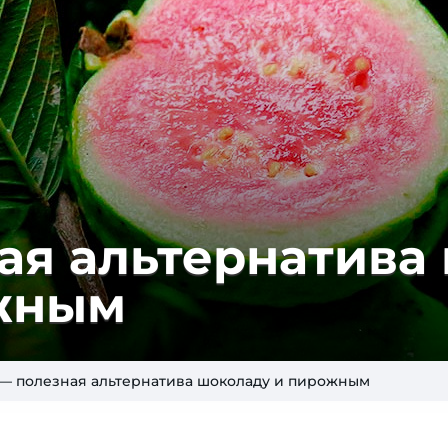
я аль­тер­на­ти­ва
ожным
 — полезная альтернатива шоколаду и пирожным