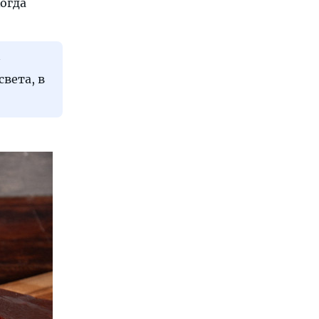
когда
вета, в