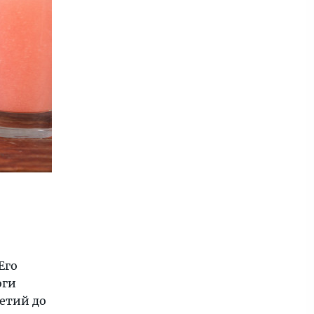
Его
оги
летий до