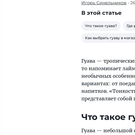
Игорь Синельников
• 2
«Тонкости»
собрали
В этой статье
все
самые
Что такое гуава?
Где 
интересные
Как выбрать гуаву в мага
факты
о
том,
Гуава — тропически
что
то напоминает лайм,
представляет
необычных особенно
собой
вариантах: от поед
гуава,
напитков. «Тонкост
где
представляет собой г
она
растет
Что такое г
и
как
Гуава — небольшой ф
ее