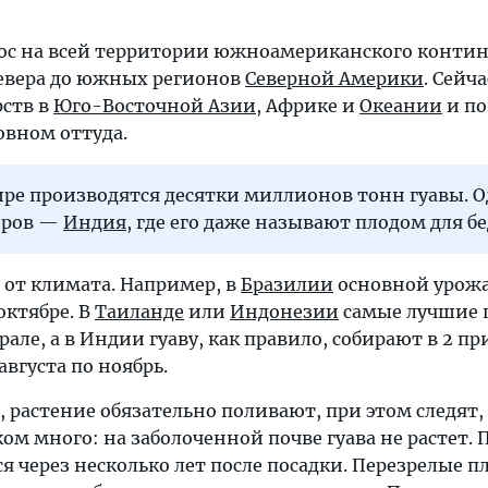
ос на всей территории южноамериканского контин
севера до южных регионов
Северной Америки
. Сейча
рств в
Юго-Восточной Азии
, Африке и
Океании
и по
овном оттуда.
ре производятся десятки миллионов тонн гуавы. О
еров —
Индия
, где его даже называют плодом для б
 от климата. Например, в
Бразилии
основной урож
октябре. В
Таиланде
или
Индонезии
самые лучшие 
але, а в Индии гуаву, как правило, собирают в 2 пр
августа по ноябрь.
, растение обязательно поливают, при этом следят,
ом много: на заболоченной почве гуава не растет.
 через несколько лет после посадки. Перезрелые п