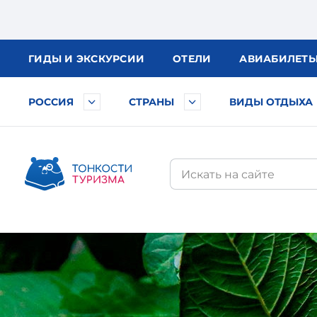
ГИДЫ
И ЭКСКУРСИИ
ОТЕЛИ
АВИА
БИЛЕТ
РОССИЯ
СТРАНЫ
ВИДЫ ОТДЫХА