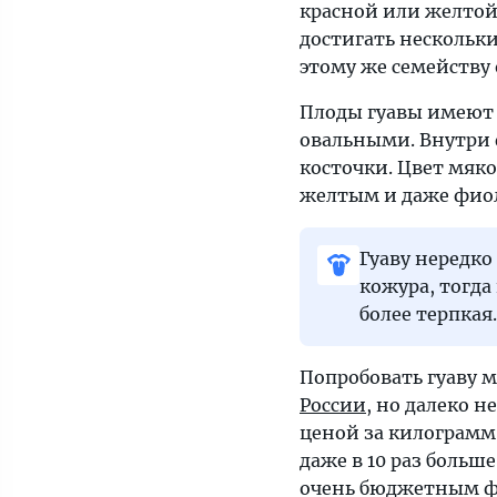
красной или желтой 
правильно
достигать нескольк
есть
этому же семейству 
Плоды гуавы имеют р
овальными. Внутри 
косточки. Цвет мяко
желтым и даже фиол
Гуаву нередко
кожура, тогда
более терпкая.
Попробовать гуаву м
России
, но далеко 
ценой за килограмм
даже в 10 раз больше
очень бюджетным ф