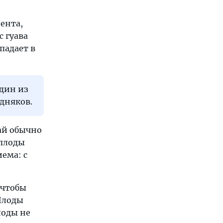
ента,
с гуава
падает в
дин из
едняков.
ай обычно
плоды
иема: с
 чтобы
 Плоды
лоды не