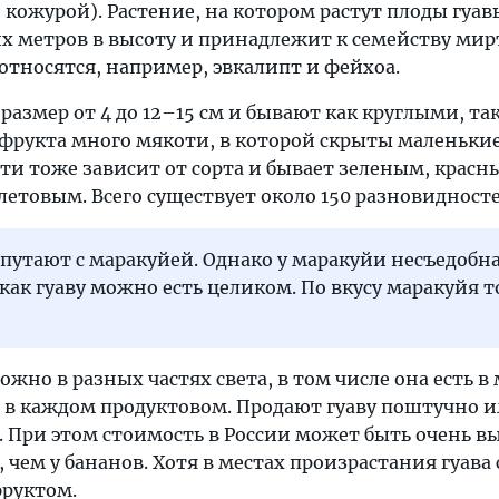
кожурой). Растение, на котором растут плоды гуа
их метров в высоту и принадлежит к семейству мир
относятся, например, эвкалипт и фейхоа.
азмер от 4 до 12–15 см и бывают как круглыми, так
фрукта много мякоти, в которой скрыты маленьки
ти тоже зависит от сорта и бывает зеленым, красн
етовым. Всего существует около 150 разновидносте
 путают с маракуйей. Однако у маракуйи несъедобн
 как гуаву можно есть целиком. По вкусу маракуйя 
ожно в разных частях света, в том числе она есть в
не в каждом продуктовом. Продают гуаву поштучно и
. При этом стоимость в России может быть очень 
, чем у бананов. Хотя в местах произрастания гуава
руктом.