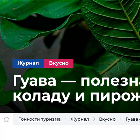
Журнал
Вкусно
Гуава — полезна
ко­ла­ду и пир
Тонкости туризма
Журнал
Вкусно
Гуава