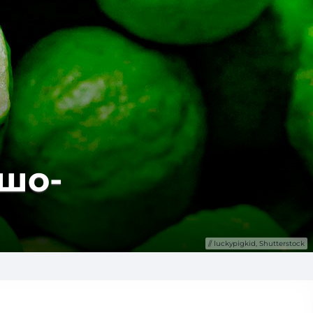
 шо­
luckypigkid, Shutterstock