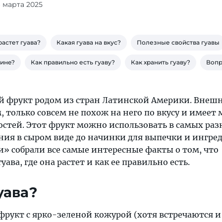
6 марта 2025
растет гуава?
Какая гуава на вкус?
Полезные свойства гуавы
зине?
Как правильно есть гуаву?
Как хранить гуаву?
Вопр
й фрукт родом из стран Латинской Америки. Внешн
 только совсем не похож на него по вкусу и имеет 
стей. Этот фрукт можно использовать в самых ра
ания в сыром виде до начинки для выпечки и ингре
и» собрали все самые интересные факты о том, что
уава, где она растет и как ее правильно есть.
уава?
рукт с ярко-зеленой кожурой (хотя встречаются и 