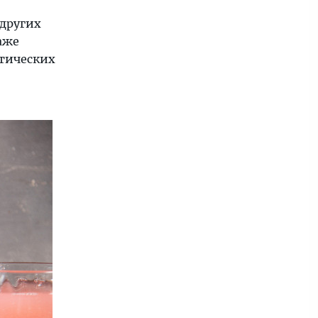
 других
аже
стических