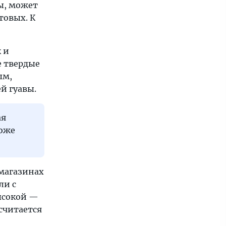
вы, может
товых. К
 и
е твердые
ым,
й гуавы.
ая
тоже
 магазинах
ли с
высокой —
 считается