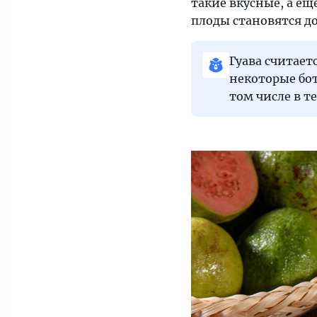
такие вкусные, а ещ
плоды становятся д
Гуава считает
некоторые бот
том числе в т