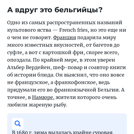
Человечеству
А вдруг это бельгийцы?
важно
знать,
Одно из самых распространенных названий
кто
культового яства — French fries, но это еще ни
первым
о чем не говорит.
Франция
подарила миру
изобрел
много известных вкусностей, от багетов до
любимую
суфле, а вот с картошкой фри, скорее всего,
еду
опоздала. По крайней мере, в этом уверен
рабочих,
Альбер Вердейен, шеф-повар и соавтор книги
магнатов
об истории блюда. Он выяснил, что оно вовсе
и
не французское, а франкофонское, ведь
знаменитостей,
придумали его во франкоязычной Бельгии. А
и
точнее, в
Намюре
, жители которого очень
бой
любили жареную рыбу.
разгорелся
нешуточный —
втянули
даже
В 1680 г. зима выдалась крайне суровая,