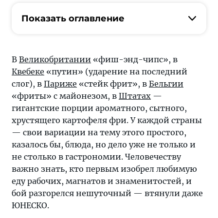
каждой
стране
Показать оглавление
свои
вариации
на
В
Великобритании
«фиш-энд-чипс», в
тему
Квебеке
«путин» (ударение на последний
этого
слог), в
Париже
«стейк фрит», в
Бельгии
простого,
«фриты» с майонезом, в
Штатах
—
казалось
гигантские порции ароматного, сытного,
бы,
хрустящего картофеля фри. У каждой страны
блюда,
— свои вариации на тему этого простого,
но
казалось бы, блюда, но дело уже не только и
дело
не столько в гастрономии. Человечеству
уже
важно знать, кто первым изобрел любимую
не
еду рабочих, магнатов и знаменитостей, и
только
бой разгорелся нешуточный — втянули даже
в
ЮНЕСКО.
гастрономии.