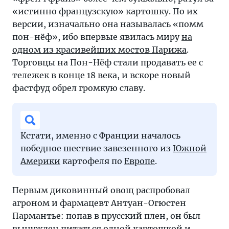
«истинно французскую» картошку. По их
версии, изначально она называлась «помм
пон-нёф», ибо впервые явилась миру
на
одном из красивейших мостов Парижа
.
Торговцы на Пон-Нёф стали продавать ее с
тележек в конце 18 века, и вскоре новый
фастфуд обрел громкую славу.
Кстати, именно с Франции началось
победное шествие завезенного из
Южной
Америки
картофеля по
Европе
.
Первым диковинный овощ распробовал
агроном и фармацевт Антуан-Огюстен
Пармантье: попав в прусский плен, он был
вынужден питаться одной картошкой и