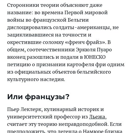
Сторонники теории объясняют даже
название: во времена Первой мировой
войны во французской Бельгии
дислоцировались солдаты-американцы, не
зацикливавшиеся на точности и
окрестившие соломку «френч фрайз». В
общем, соотечественники Эркюля Пуаро
вконец разошлись и подали в ЮНЕСКО
петицию о признании картофеля фри одним
из официальных объектов бельгийского
культурного наследия.
Или французы?
Пьер Леклерк, кулинарный историк и
университетский профессор из
Льежа
,
считает эту теорию неправдоподобной. Если
предположить, что легенда о Намюре близка