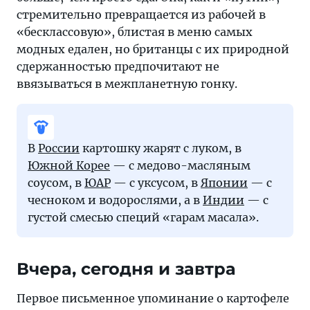
стремительно превращается из рабочей в
«бесклассовую», блистая в меню самых
модных едален, но британцы с их природной
сдержанностью предпочитают не
ввязываться в межпланетную гонку.
В
России
картошку жарят с луком, в
Южной Корее
— с медово-масляным
соусом, в
ЮАР
— с уксусом, в
Японии
— с
чесноком и водорослями, а в
Индии
— с
густой смесью специй «гарам масала».
Вчера, сегодня и завтра
Первое письменное упоминание о картофеле