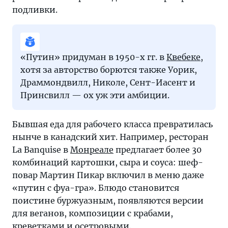
подливки.
«Путин» придуман в 1950-х гг. в
Квебеке
,
хотя за авторство борются также Уорик,
Драммондвилл, Николе, Сент-Иасент и
Принсвилл — ох уж эти амбиции.
Бывшая еда для рабочего класса превратилась
нынче в канадский хит. Например, ресторан
La Banquise в
Монреале
предлагает более 30
комбинаций картошки, сыра и соуса: шеф-
повар Мартин Пикар включил в меню даже
«путин с фуа-гра». Блюдо становится
поистине буржуазным, появляются версии
для веганов, композиции с крабами,
креветками и осетровыми.