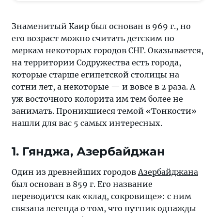
города,
которые
Знаменитый Каир был основан в 969 г., но
старше
его возраст можно считать детским по
египетской
меркам некоторых городов СНГ. Оказывается,
столицы
на территории Содружества есть города,
на
которые старше египетской столицы на
сотни
сотни лет, а некоторые — и вовсе в 2 раза. А
лет,
уж восточного колорита им тем более не
а
занимать. Проникшиеся темой «Тонкости»
некоторые
нашли для вас 5 самых интересных.
—
и
1. Гянджа, Азербайджан
вовсе
в
Один из древнейших городов
Азербайджана
2
был основан в 859 г. Его название
раза.
переводится как «клад, сокровище»: с ним
А
связана легенда о том, что путник однажды
уж