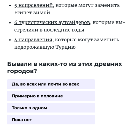
5 направлений
, ко­то­рые мо­гут за­ме­нить
Еги­пет зимой
6 туристичес­ких аут­сай­де­ров
, ко­то­рые вы­
стре­ли­ли в по­след­ние годы
4 направления
, которые могут заменить
подорожавшую Турцию
Бывали в каких-то из этих древних
городов?
Да, во всех или почти во всех
Примерно в половине
Только в одном
Пока нет