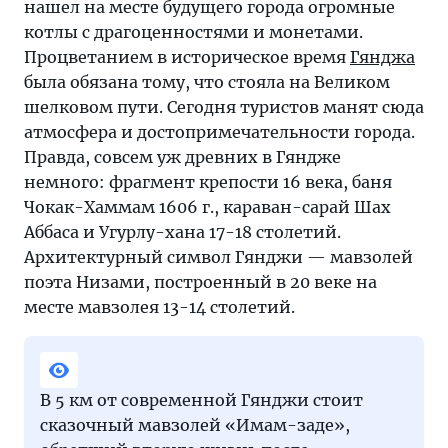
нашел на месте будущего города огромные
восточного
котлы с драгоценностями и монетами.
колорита
Процветанием в историческое время
Гянджа
им
была обязана тому, что стояла на Великом
тем
шелковом пути. Сегодня туристов манят сюда
более
атмосфера и достопримечательности города.
не
Правда, совсем уж древних в Гяндже
занимать
немного: фрагмент крепости 16 века, баня
Чокак-Хаммам 1606 г., караван-сарай Шах
Аббаса и Угурлу-хана 17-18 столетий.
Архитектурный символ Гянджи — мавзолей
поэта Низами, построенный в 20 веке на
месте мавзолея 13-14 столетий.
В 5 км от современной Гянджи стоит
сказочный мавзолей «Имам-заде»,