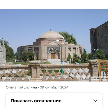
Alaexis
, Wikimedia
Ольга Гайфулина
• 09 октября 2024
На
территории
СНГ
Показать оглавление
есть