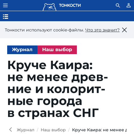
Тонкости используют сookie-файлы.
Что это значит?
Журнал
Наш выбор
Круче Каира:
не ме­нее древ­
ние и ко­ло­рит­
ные го­ро­да
в стра­нах СНГ
Alae
Wiki
Журнал
Наш выбор
Круче Каира: не менее дре