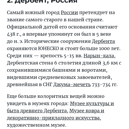
2. Дербент, Россия
Самый южный город
России
претендует на
звание самого старого в нашей стране.
Официальной датой его основания считают
438 г., а впервые упомянут он был в 5 веке
до н. э. Исторические сооружения
Дербента
охраняются ЮНЕСКО и стоят больше 1000 лет.
Среди них — крепость 5-15 вв.
Нарын-кала
,
Дербентская стена 6 столетия длиной 3,6 км с
сохранившимися башнями и воротами,
видевшими средневековых завоевателей,
древнейшая в СНГ
Джума-мечеть
733-734 гг.
Еще больше колоритных вещей можно
увидеть в музеях города:
Музее культуры и
быта древнего Дербента
,
Музее ковра и
декоративно-прикладного искусства
,
художественном музее.