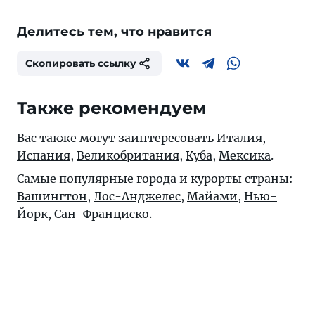
Делитесь тем, что нравится
Скопировать ссылку
Также рекомендуем
Вас также могут заинтересовать
Италия
,
Испания
,
Великобритания
,
Куба
,
Мексика
.
Самые популярные города и курорты страны:
Вашингтон
,
Лос-Анджелес
,
Майами
,
Нью-
Йорк
,
Сан-Франциско
.