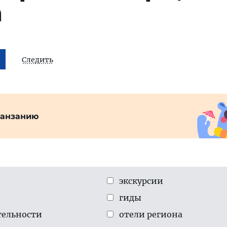
а
Следить
Танзанию
экскурсии
гиды
тельности
отели региона