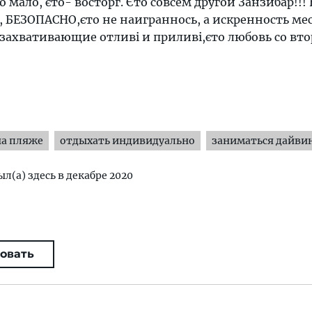
 мало, єто- восторг. Єто совсем другой Занзибар!!!
, БЕЗОПАСНО,єто не наиграннось, а искренность ме
 захвативающие отливі и приливі,єто любовь со вто
на пляже
отдыхать индивидуально
заниматься дайви
ыл(а) здесь в декабре 2020
овать