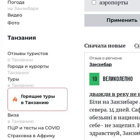
Погода
аэропорты
на Занзибаре
Видео
Применить
Фото
Танзания
Сначала новые
С
Отзывы туристов
Отзыв о регионе
о Танзании
Занзибар
Города и курорты
Танзании
Туры
10
ВЕЛИКОЛЕПНО
в Танзанию
дважди в реку не
Горящие туры
Біли на Занзибаре
в Танзанию
севера. 14 дней. 
Виза
обезьяні в национ
в Танзанию
себе- не зацепил. 
ПЦР и тесты на COVID
здравствуй, Занзиб
Страховка
в Африку