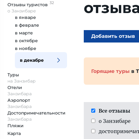
отзыв
32
Отзывы
туристов
о Занзибаре
в январе
в феврале
в марте
Добавить отзыв
в октябре
в ноябре
в декабре
Горящие туры
в 
Туры
на Занзибар
Отели
Занзибара
Аэропорт
Занзибара
Все отзывы
Достопримеча­тельности
Занзибара
о Занзибаре
Пляжи
достопримеча­
Карта