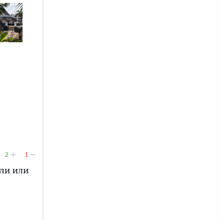
2
1
али или