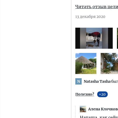
Читать отзыв цел
13 декабря 2020
Natasha Tasha
был
N
Полезно?
20
Алена Клочков
Наташа, как сейч