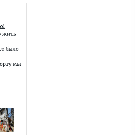
о!
о жить
то было
порту мы