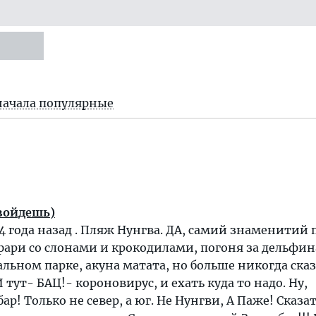
начала популярные
 войдешь)
 4 года назад . Пляж Нунгва. ДА, самий знаменитий
Сафари со слонами и крокодилами, погоня за дельфи
альном парке, акуна матата, но больше никогда сказ
И тут- БАЦ!- короновирус, и ехать куда то надо. Ну,
ар! Только не север, а юг. Не Нунгви, А Паже! Сказат