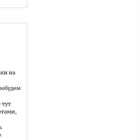
вки на
пробудем
 тут
отами,
ь
е