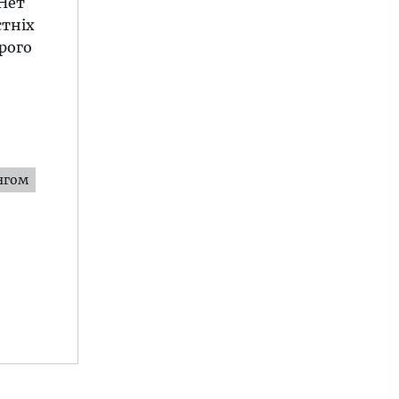
 Нет
стніх
рого
нгом