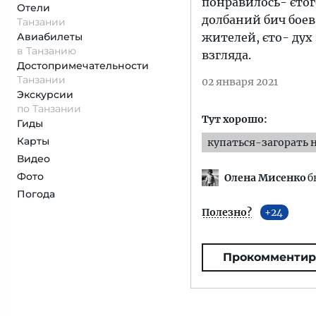
понравилось- єтого
Отели
долбаний бич боев
Танзании
Авиабилеты
жителей, єто- дух
в Танзанию
взгляда.
Достопримеча­тельности
Танзании
02 января 2021
Экскурсии
по Танзании
Тут хорошо:
Гиды
Карты
купаться-загорать 
Видео
Фото
Олена Мисенко
б
Погода
Полезно?
24
Прокомментир