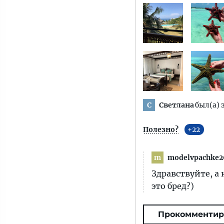
Светлана
был(а) 
С
Полезно?
22
modelvpachke2
m
Здравствуйте, а 
это бред?)
Прокомментир