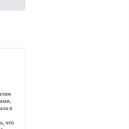
 пляж
нами,
ала я
ь, что