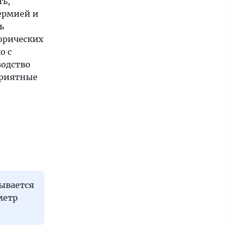
ть,
ермией и
ь
торических
о с
водство
приятные
дывается
метр