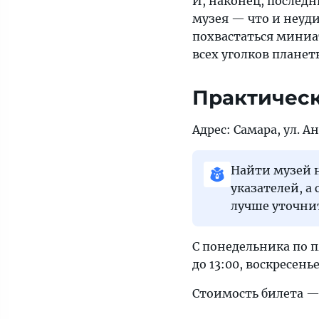
И, наконец, послед
музея — что и неуди
похвастаться миниа
всех уголков планет
Практичес
Адрес: Самара, ул. 
Найти музей н
указателей, а
лучше уточнит
С понедельника по пя
до 13:00, воскресен
Стоимость билета — 