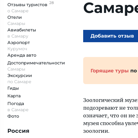
Самар
28
Отзывы
туристов
о Самаре
Отели
Самары
Авиабилеты
Добавить отзыв
в Самару
Аэропорт
Курумоч
Аренда авто
Достопримеча­тельности
Самары
Горящие туры
по
Экскурсии
по Самаре
Гиды
Карта
Зоологический музей
Погода
подозревают не толь
в Самаре
означает, что он не
Фото
музея способна увле
Россия
зоологии.