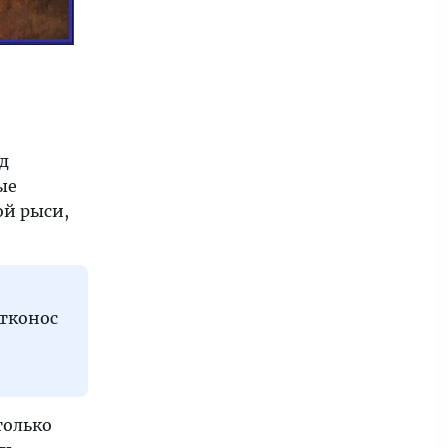
д
ые
ой рыси,
утконос
и
только