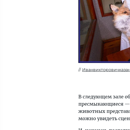
Иванвикторовичказа
В следующем зале о
пресмыкающиеся — з
животных представл
можно увидеть сцен