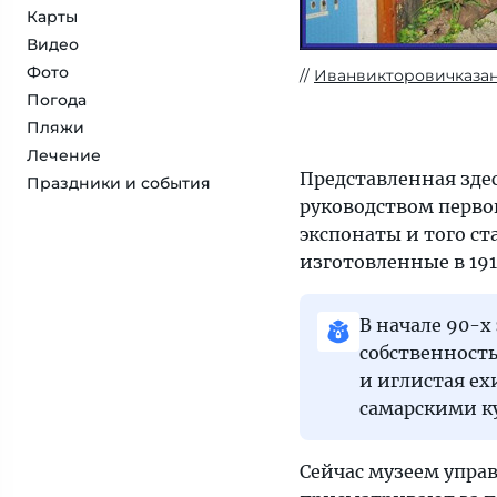
Карты
Видео
Фото
Иванвикторовичказа
Погода
Пляжи
Лечение
Представленная здес
Праздники и события
руководством перво
экспонаты и того ст
изготовленные в 191
В начале 90-х
собственност
и иглистая е
самарскими к
Сейчас музеем упра