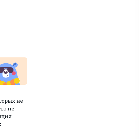
торых не
то не
иция
к