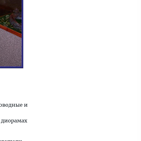
новодные и
х диорамах