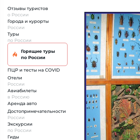
Отзывы туристов
о России
Города и курорты
России
Туры
по России
Горящие туры
по России
ПЦР и тесты на COVID
Отели
России
Авиабилеты
в Россию
Аренда авто
Достопримеча­тельности
России
Экскурсии
по России
Гиды