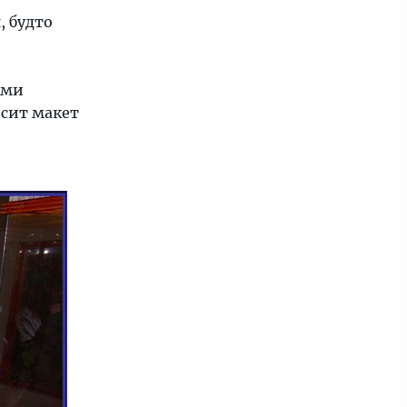
, будто
ыми
исит макет