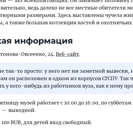
ний — зал млекопитающих. Он занимает половину
вительно, ведь далеко не все местные обитатели м
тюрными размерами. Здесь выставлены чучела жи
ы, а также большая коллекция костей и охотничьих
кая информация
Антонова-Овсеенко, 24.
Веб-сайт
.
е так-то просто: у него нет ни заметной вывески, 
 сам он расположен в одном из корпусов СГСПУ. Так 
ь у кого-нибудь из работников вуза, как к нему пр
тницу музей работает с 10:00 до 16:00, по субботам 
ье — выходной.
100 RUB, для детей вход свободный.