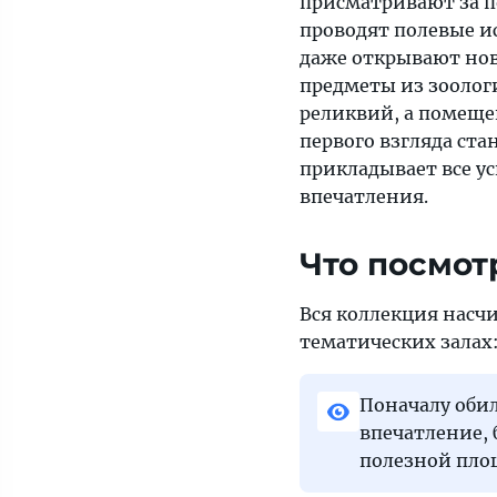
присматривают за п
проводят полевые и
даже открывают но
предметы из зоолог
реликвий, а помеще
первого взгляда ста
прикладывает все ус
впечатления.
Что посмот
Вся коллекция насчи
тематических залах
Поначалу обил
впечатление, 
полезной площ