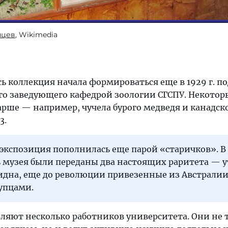
нцев
, Wikimedia
ь коллекция начала формироваться еще в 1929 г. по
го заведующего кафедрой зоологии СГСПУ. Некотор
арше — например, чучела бурого медведя и канадск
3.
 экспозиция пополнилась еще парой «старичков». В
ь музея были переданы два настоящих раритета — 
хидна, еще до революции привезенные из Австрали
упцами.
вляют несколько работников университета. Они не 