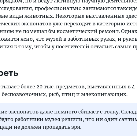
орядком, но и ведут активную научную деятельнос
сследования, профессионально занимаются таксид
вые виды животных. Некоторые выставленные здес
ических экспонатов уже переходят в категорию ис
ниям не помешал бы косметический ремонт. Однак
новится ясно, что музей в заботливых руках, и руко
илия к тому, чтобы у посетителей остались самые 
реть
тывает более 20 тыс. предметов, выставленных в 4
: беспозвоночных, рыб, птиц и млекопитающих.
ие экспонатов даже немного сбивает с толку. Скла
будто работники музея решили, что ни один санти
ади не должен пропадать зря.