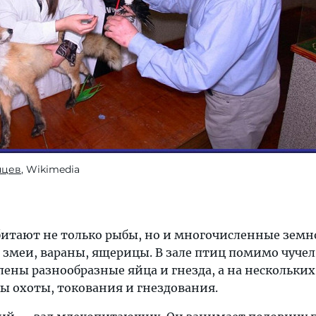
нцев
, Wikimedia
битают не только рыбы, но и многочисленные зем
меи, вараны, ящерицы. В зале птиц помимо чучел
ены разнообразные яйца и гнезда, а на нескольки
ы охоты, токования и гнездования.