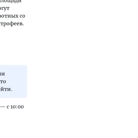
 площади
огут
вотных со
 трофеев.
ни
что
ойти.
— с 10:00