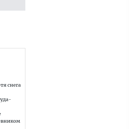
тя снега
туда-
е
невником