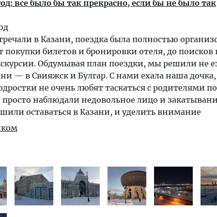
од: все было бы так прекрасно, если бы не было так
од
тречали в Казани, поездка была полностью организ
т покупки билетов и бронировки отеля, до поисков 
кскурсии. Обдумывая план поездки, мы решили не е
ни — в Свияжск и Булгар. С нами ехала наша дочка,
подростки не очень любят таскаться с родителями по
ы просто наблюдали недовольное лицо и закатыван
решили оставаться в Казани, и уделить внимание
иком