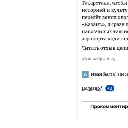
Татарстана, чтобы
историей и культу
перелёт занял ок
«Казань», я сразу 
навязчивых такси
аэропорта ходит п
Читать отзыв цел
06 декабря 2024
Иван
был(а) здес
И
Полезно?
2
Прокомментир