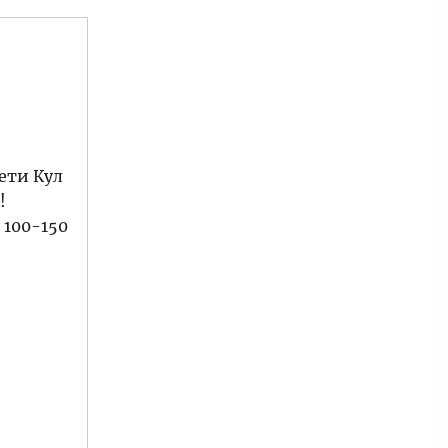
ети Кул
!
 100-150