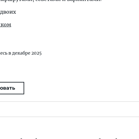
 двоих
иком
есь в декабре 2025
овать