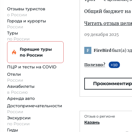
Отзывы туристов
Общий бюджет на
о России
Города и курорты
Читать отзыв цел
России
Туры
09 декабря 2025
по России
Горящие туры
FireBird
был(а) зд
F
по России
Полезно?
10
ПЦР и тесты на COVID
Отели
России
Прокомментир
Авиабилеты
в Россию
Аренда авто
Достопримеча­тельности
России
Отзыв о регионе
Экскурсии
Казань
по России
Гиды