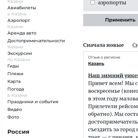
Казани
аэропорты
Авиабилеты
в Казань
Применить
Аэропорт
Казани
Аренда авто
Достопримеча­тельности
Сначала новые
С
Казани
Экскурсии
Отзыв о регионе
по Казани
Казань
Гиды
Пляжи
Наш зимний уикен
Карта
Привет всем! Мы с
Погода
воскресенье (коне
в Казани
в этом году малова
Праздники и события
Прилетели рейсом 
Видео
обратно). Мы сос
Фото
достопримечательн
съездить за город
Россия
трат — с ценами,