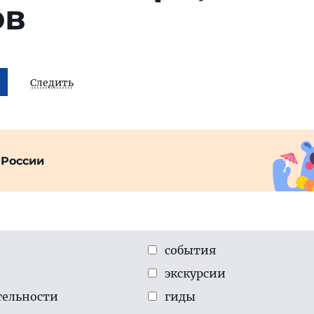
ов
Следить
 России
события
экскурсии
тельности
гиды