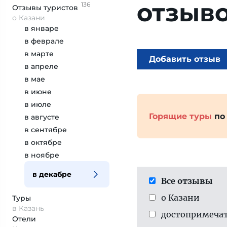
отзыв
136
Отзывы
туристов
о Казани
в январе
в феврале
в марте
Добавить отзыв
в апреле
в мае
в июне
в июле
Горящие туры
по
в августе
в сентябре
в октябре
в ноябре
в декабре
Все отзывы
о Казани
Туры
в Казань
достопримеча­
Отели