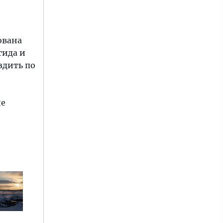
ована
гида и
здить по
ие