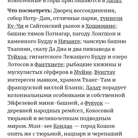
Влюблённые в горы приглашаются в
Далат
.
Что посмотреть:
Дворец воссоединения,
собор Нотр-Дам, отличные парки,
туннели
Ку-Чи
и Сайгонский рынок в
Хошимине
;
башню тямов Погнагар, пагоду Лонгшон и
каменного Будду в
Нячанге
; чамскую башню
Тхапнян, скалу Да Диа и два пивзавода в
Туйхоа
; гигантского Лежащего Будду и озеро
Лотосов в
Фантхиете
; рыбацкие хижины и
мускулистых сёрферов в
Муйне
.
Вунгтау
интересен маяком, храмом Тханг-Там и
французской виллой Бланш;
Далат
порадует
колониальными особняками и собственной
Эйфелевой мини-башней, а
Фукуок
—
деревней народных ремёсел, Кокосовой
тюрьмой и великолепным подводным
миром. Must-see
Кондао
— город Кошон
опять же с тюрьмой, нацпарк и черепаший