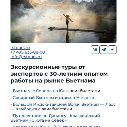
tstours.ru
+7 495 633-88-00
info@tstours.ru
Экскурсионные туры от
экспертов с 30-летним опытом
работы на рынке Вьетнама
•
Вьетнам: с Севера на Юг
с авиабилетами
•
Северный Вьетнам и отдых в Нячанге
•
Большой Индокитайский Вояж: Вьетнам — Лаос
— Камбоджа
с авиабилетами
•
Путешествие по Данангу
•
Классический
Вьетнам «С Юга на Север»