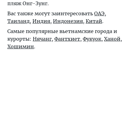
пляж Онг-Зунг.
Вас также могут заинтересовать
ОАЭ
,
Таиланд
,
Индия
,
Индонезия
,
Китай
.
Самые популярные вьетнамские города и
курорты:
Нячанг
,
Фантхиет
,
Фукуок
,
Ханой
,
Хошимин
.