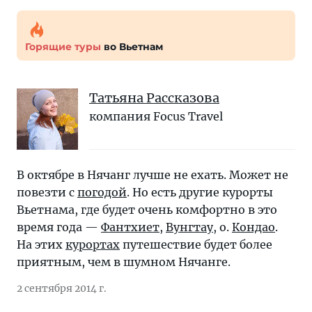
Горящие туры
во Вьетнам
Татьяна Рассказова
компания Focus Travel
В октябре в Нячанг лучше не ехать. Может не
повезти с
погодой
. Но есть другие курорты
Вьетнама, где будет очень комфортно в это
время года —
Фантхиет
,
Вунгтау
, о.
Кондао
.
На этих
курортах
путешествие будет более
приятным, чем в шумном Нячанге.
2 сентября 2014 г.