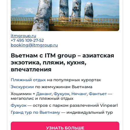
itmgroup.ru
+7 495 109-27-52
booking@itmgroup.ru
Вьетнам с ITM group – азиатская
экзотика, пляжи, кухня,
впечатления
Пляжный отдых
на популярных курортах
Экскурсии
по жемчужинам Вьетнама
Хошимин +
Дананг
,
Фукуок
,
Нячанг
,
Фантьет
—
мегаполис и пляжный отдых
Фукуок
— остров с парком развлечений Vinpearl
Гранд тур по Вьетнаму
— индивидуальный тур
УЗНАТЬ БОЛЬШЕ