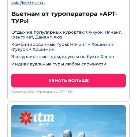
asia@arttour.ru
Вьетнам от туроператора «АРТ-
ТУР»!
Отдых на популярных курортах:
Фукуок
,
Нячанг
,
Фантхиет
,
Дананг
,
Хюэ
Комбинированные туры:
Нячанг + Хошимин,
Фукуок + Хошимин
Экскурсионные туры
,
круизы по бухте Халонг
Индивидуальные туры любой сложности
УЗНАТЬ БОЛЬШЕ
Реклама: ООО «Туроператор АРТ-ТУР»