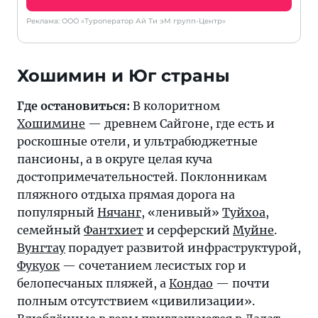
Реклама: ООО «Туроператор Ай Ти эМ групп-Центр»
Хошимин и Юг страны
Где остановиться:
В колоритном
Хошимине
— древнем Сайгоне, где есть и
роскошные отели, и ультрабюджетные
пансионы, а в округе целая куча
достопримечательностей. Поклонникам
пляжного отдыха прямая дорога на
популярный
Нячанг
, «ленивый»
Туйхоа
,
семейный
Фантхиет
и серферский
Муйне
.
Вунгтау
порадует развитой инфраструктурой,
Фукуок
— сочетанием лесистых гор и
белопесчаных пляжей, а
Кондао
— почти
полным отсутствием «цивилизации».