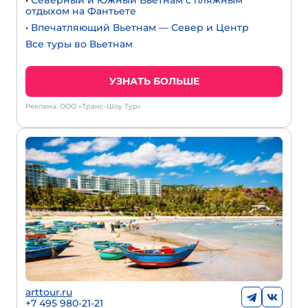
•
Северный и Южный Вьетнам с пляжным
отдыхом на Фантьете
•
Впечатляющий Вьетнам — Север и Центр
Все туры во Вьетнам
УЗНАТЬ БОЛЬШЕ
Реклама: ООО «Транс-Шоу Тур»
arttour.ru
+
7 495 980-21-21