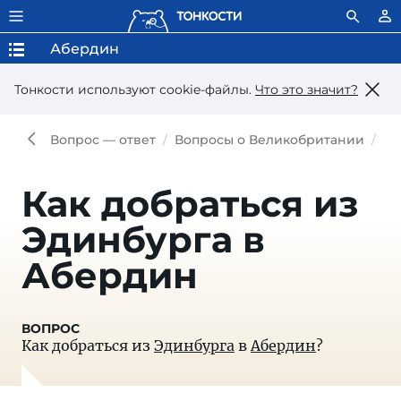
Абердин
Тонкости используют сookie-файлы.
Что это значит?
Вопрос — ответ
Вопросы о Великобритании
Ка
Как добраться из
Эдинбурга в
Абердин
Как добраться из
Эдинбурга
в
Абердин
?