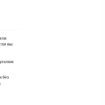
или
сли вы
тугалии
 без
;