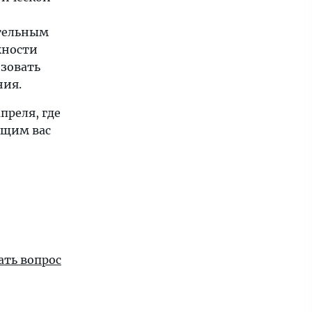
ительным
жности
зовать
ния.
апреля, где
ющим вас
ать вопрос