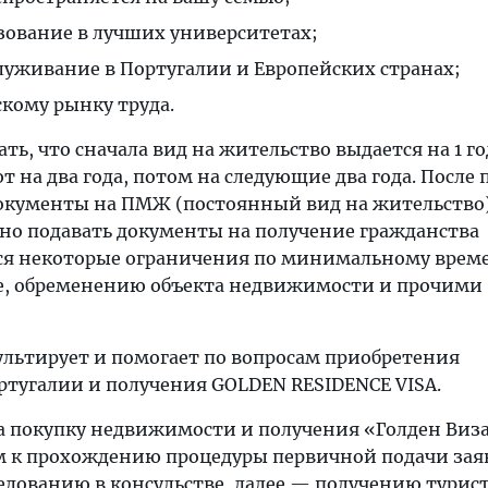
зование в лучших университетах;
уживание в Португалии и Европейских странах;
скому рынку труда.
ь, что сначала вид на жительство выдается на 1 го
т на два года, потом на следующие два года. После 
окументы на ПМЖ (постоянный вид на жительство)
но подавать документы на получение гражданства
ся некоторые ограничения по минимальному врем
е, обременению объекта недвижимости и прочими
ультирует и помогает по вопросам приобретения
тугалии и получения GOLDEN RESIDENCE VISA.
а покупку недвижимости и получения «Голден Виза
 к прохождению процедуры первичной подачи зая
седованию в консульстве, далее — получению турис