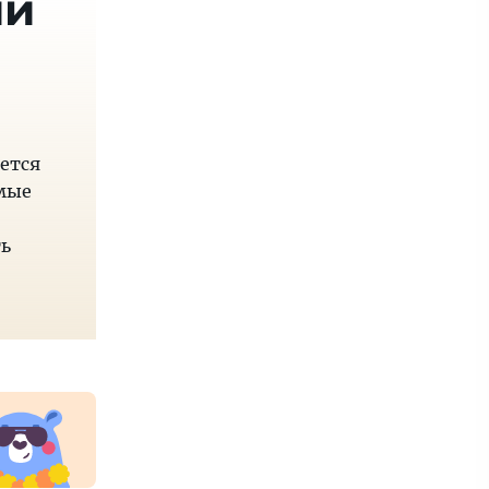
ии
ается
емые
ть