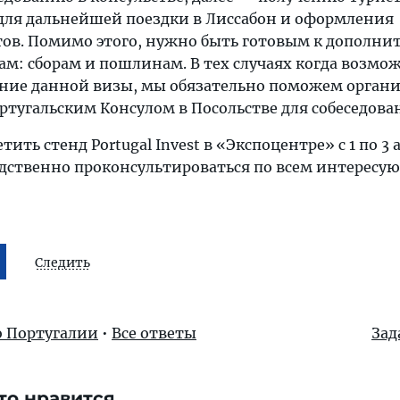
для дальнейшей поездки в Лиссабон и оформления
ов. Помимо этого, нужно быть готовым к дополн
м: сборам и пошлинам. В тех случаях когда возмо
ние данной визы, мы обязательно поможем органи
ртугальским Консулом в Посольстве для собеседова
ить стенд Portugal Invest в «Экспоцентре» с 1 по 3 
дственно проконсультироваться по всем интересу
Следить
о Португалии
•
Все ответы
Зад
то нравится