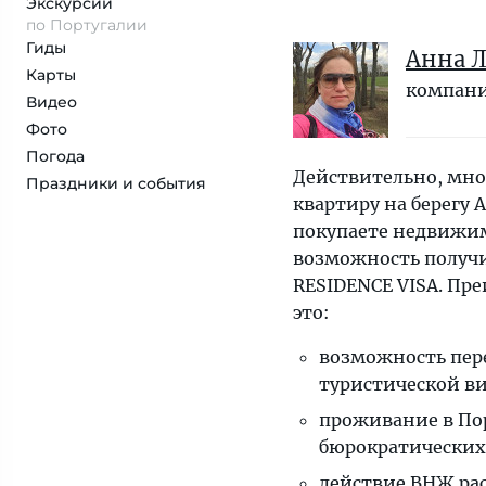
Экскурсии
по Португалии
Гиды
Анна 
Карты
компани
Видео
Фото
Погода
Действительно, мно
Праздники и события
квартиру на берегу 
покупаете недвижим
возможность получ
RESIDENCE VISA. Пр
это:
возможность пере
туристической ви
проживание в Пор
бюрократических
действие ВНЖ рас