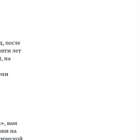
д, после
пяти лет
, на
ени
», вам
вки на
тической