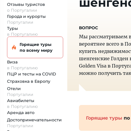
шенгенс
Отзывы туристов
о Португалии
Города и курорты
Португалии
Туры
в Португалию
Мы рассматриваем в
вероятнее всего в П
Горящие туры
по всему миру
купить недвижимост
шенгенские Голден в
Виза
Golden Visa в Порт
в Португалию
можно получить так
ПЦР и тесты на COVID
Страховка
в Европу
Отели
Португалии
Авиабилеты
в Португалию
Аренда авто
Горящие туры
по
Достопримеча­тельности
Португалии