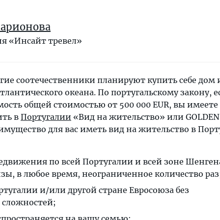
Ларионова
я «Инсайт тревел»
гие соотечественники планируют купить себе дом 
Атлантического океана. По португальскому закону, е
ость общей стоимостью от 500 000 EUR, вы имеете
ить в
Португалии
«Вид на жительство» или GOLDEN
еимущество для вас иметь вид на жительство в Пор
движения по всей Португалии и всей зоне Шенгена
зы, в любое время, неограниченное количество раз
тугалии и/или другой стране Евросоюза без
 сложностей;
пространяется на вашу семью;