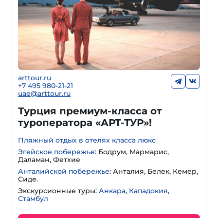
arttour.ru
+
7 495 980-21-21
uae@arttour.ru
Турция премиум-класса от
туроператора «АРТ-ТУР»!
Пляжный отдых в отелях класса люкс
Эгейское побережье
: Бодрум, Мармарис,
Даламан, Фетхие
Анталийской побережье
: Анталия, Белек, Кемер,
Сиде.
Экскурсионные туры:
Анкара
,
Кападокия
,
Стамбул