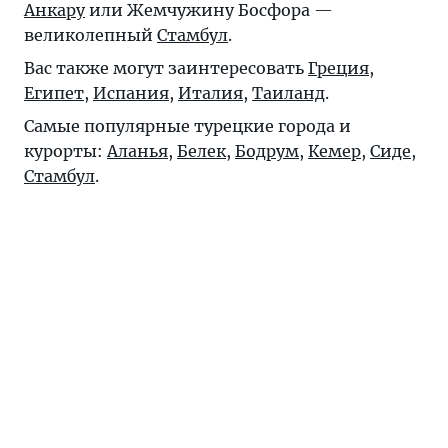
Анкару
или Жемчужину Босфора —
великолепный
Стамбул
.
Вас также могут заинтересовать
Греция
,
Египет
,
Испания
,
Италия
,
Таиланд
.
Самые популярные турецкие города и
курорты:
Аланья
,
Белек
,
Бодрум
,
Кемер
,
Сиде
,
Стамбул
.