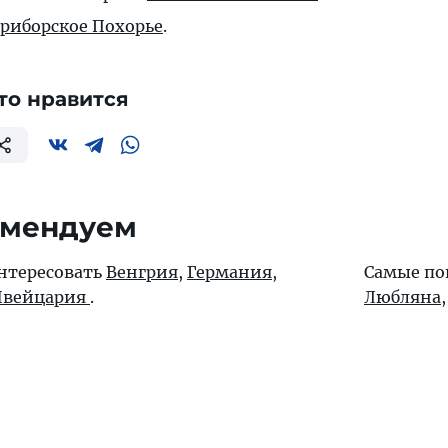
риборское Похорье
.
то нравится
омендуем
интересовать
Венгрия
,
Германия
,
Самые по
вейцария
.
Любляна