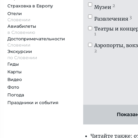
2
Страховка
в Европу
Музеи
Отели
3
Развлечения
Словении
Авиабилеты
Театры и конце
в Словению
1
Достопримеча­тельности
Словении
Аэропорты, вок
2
Экскурсии
по Словении
Гиды
Карты
Видео
Фото
Погода
Праздники и события
Показа
Читайте также: 