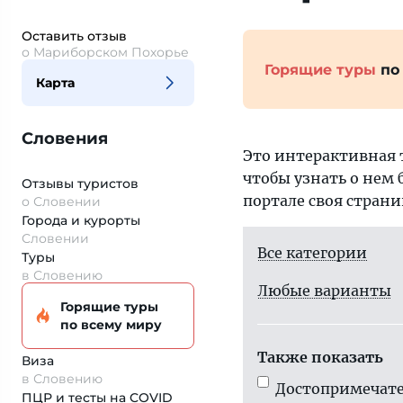
Оставить отзыв
о Мариборском Похорье
Горящие туры
по
Карта
Словения
Это интерактивная 
чтобы узнать о нем 
Отзывы туристов
портале своя страни
о Словении
Города и курорты
Словении
Все категории
Туры
в Словению
Любые варианты
Горящие туры
по всему миру
Также показать
Виза
в Словению
Достопримечате
ПЦР и тесты на COVID