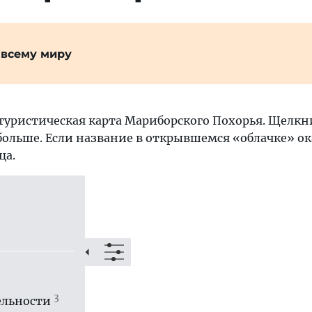
 всему миру
туристическая карта Мариборского Похорья. Щелкн
больше. Если название в открывшемся «облачке» ок
ца.
3
ль­ности