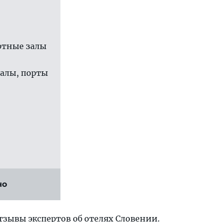
ртные залы
залы, порты
но
отзывы экспертов
об отелях Словении
.