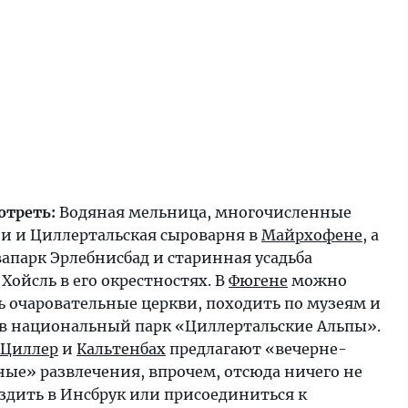
отреть:
Водяная мельница, многочисленные
и и Циллертальская сыроварня в
Майрхофене
, а
апарк Эрлебнисбад и старинная усадьба
Хойсль в его окрестностях. В
Фюгене
можно
ь очаровательные церкви, походить по музеям и
 в национальный парк «Циллертальские Альпы».
-Циллер
и
Кальтенбах
предлагают «вечерне-
ные» развлечения, впрочем, отсюда ничего не
ездить в Инсбрук или присоединиться к