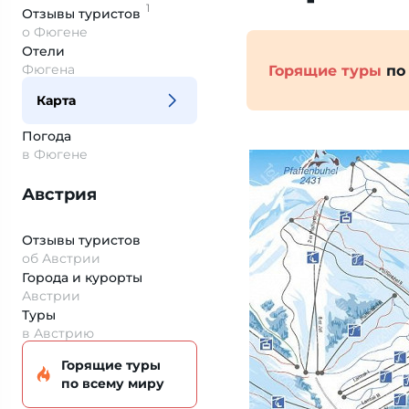
1
Отзывы
туристов
о Фюгене
Отели
Фюгена
Горящие туры
по
Карта
Погода
в Фюгене
Австрия
Отзывы туристов
об Австрии
Города и курорты
Австрии
Туры
в Австрию
Горящие туры
по всему миру