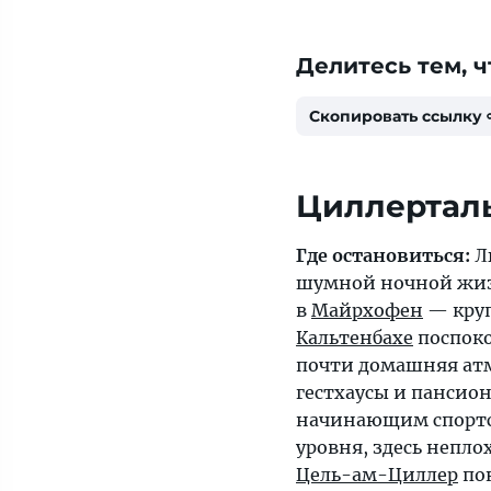
Делитесь тем, ч
Скопировать ссылку
Циллертал
Где остановиться:
Л
шумной ночной жиз
в
Майрхофен
— круп
Кальтенбахе
поспоко
почти домашняя атм
гестхаусы и пансио
начинающим спортс
уровня, здесь непло
Цель-ам-Циллер
по