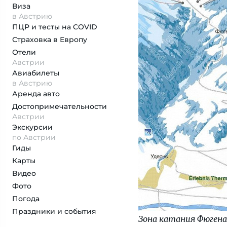
Виза
в Австрию
ПЦР и тесты на COVID
Страховка
в Европу
Отели
Австрии
Авиабилеты
в Австрию
Аренда авто
Достопримеча­тельности
Австрии
Экскурсии
по Австрии
Гиды
Карты
Видео
Фото
Погода
Праздники и события
Зона катания Фюгена