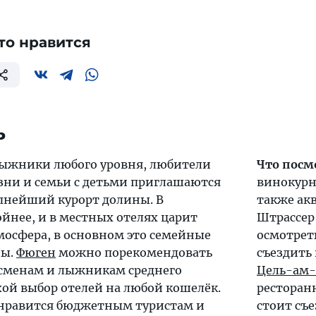
то нравится
ь
ыжники любого уровня, любители
Что посм
ни и семьи с детьми приглашаются
винокурн
нейший курорт долины. В
также акв
йнее, и в местных отелях царит
Штрассер 
осфера, в основном это семейные
осмотрет
ны.
Фюген
можно порекомендовать
съездить
менам и лыжникам среднего
Цель-ам
хой выбор отелей на любой кошелёк.
ресторан
нравится бюджетным туристам и
стоит съ