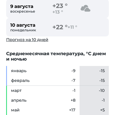
+23 °
9 августа
воскресенье
+13 °
10 августа
+22 °
+11 °
понедельник
Прогноз на 10 дней
Cреднемесячная температура, °C днем
и ночью
янв
арь
-9
-15
фев
раль
-7
-15
мар
т
-1
-10
апр
ель
+8
-1
май
+17
+5