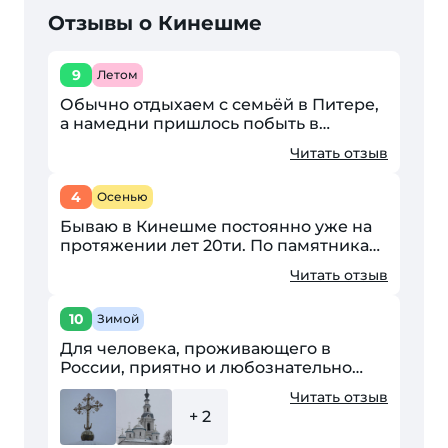
Отзывы о Кинешме
9
Летом
Обычно отдыхаем с семьёй в Питере,
а намедни пришлось побыть в
Кинешме. Путешествуем на авто.
Читать отзыв
Дорога и асфальт до Кинешмы
отличные(как от Краснодара...
4
Осенью
Бываю в Кинешме постоянно уже на
протяжении лет 20ти. По памятникам
- в хорошем состоянии церкви -
Читать отзыв
следят и реставрируют и, конечно, это
заслуга прихожан,...
10
Зимой
Для человека, проживающего в
России, приятно и любознательно
узнать о стране много больше. Этому
Читать отзыв
способствуют туры по великим
+ 2
русским городам, которые...