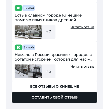
10
Зимой
Есть в славном городе Кинешме
помимо памятников древней
архитектуры и зодчества весьма
Читать отзыв
примечательный музей под
+ 2
открытым небом. Его экспозиция
представлена...
10
Зимой
Немало в России красивых городов с
богатой историей, которая для нас –
современников раскрывается
Читать отзыв
посредством памятников
+ 2
архитектуры, скульптуры....
ВСЕ ОТЗЫВЫ О КИНЕШМЕ
ОСТАВИТЬ СВОЙ ОТЗЫВ