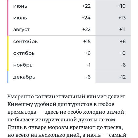
июн
ь
+22
+10
июл
ь
+24
+13
авг
уст
+22
+11
сен
тябрь
+15
+6
окт
ябрь
+6
+0
ноя
брь
-1
-6
дек
абрь
-6
-12
Умеренно континентальный климат делает
Кинешму удобной для туристов в любое
время года — здесь не особо холодно зимой,
не бывает изнурительной духоты летом.
Лишь в январе морозы крепчают до треска,
но всего на несколько дней, а июль — самый