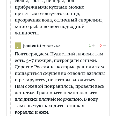
скалы, гроты, пещеры, под
прибрежными кустами можно
прятаться от жгучего солнца,
прозрачная вода, отличный снорклинг,
много рыб и всякой подводной
живности.
1
0
jomten111
j
21 июня 2022
Подтверждаем. Нудисткий пляжик там
есть. 5-7 немцев, потрещали с ними.
Дорогие Россияне. которые решили там
пошариться смущенно отводят взгляды
и ретируются, не готовы заголяться.
Нам с женой понравилось, провели весь
день там. Грязновато немножко, что
для диких пляжей нормально. В воду
там советую заходить в тапках -
кораллы и ежи.