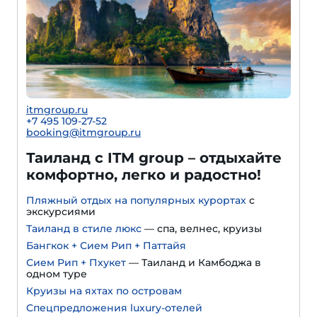
itmgroup.ru
+7 495 109-27-52
booking@itmgroup.ru
Таиланд с ITM group – отдыхайте
комфортно, легко и радостно!
Пляжный отдых на популярных курортах
с
экскурсиями
Таиланд в стиле люкс
— спа, велнес, круизы
Бангкок + Сием Рип + Паттайя
Сием Рип + Пхукет
— Таиланд и Камбоджа в
одном туре
Круизы на яхтах по островам
Спецпредложения luxury-отелей