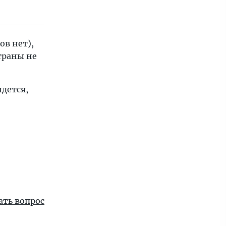
ов нет),
траны не
идется,
ать вопрос