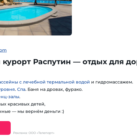
com
курорт Распутин — отдых для до
ассейны с лечебной термальной водой
и гидромассажем.
уровня
.
Спа
. Баня на дровах, фурако.
енц-залы
.
мых красивых детей,
чные — мы вернём деньги :)
Реклама: ООО «Телепорт»