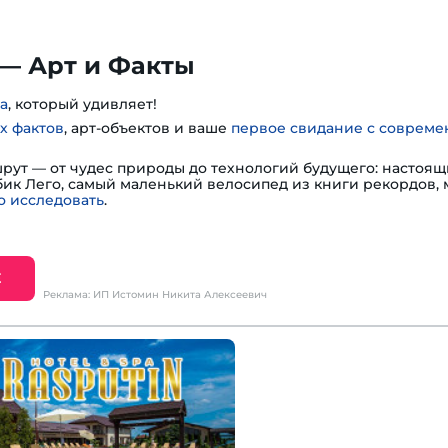
— Арт и Факты
а
, который удивляет!
х фактов
, арт-объектов и ваше
первое свидание с соврем
шрут — от чудес природы до технологий будущего: настоя
убик Лего, самый маленький велосипед из книги рекордов,
 исследовать
.
Е
Реклама: ИП Истомин Никита Алексеевич