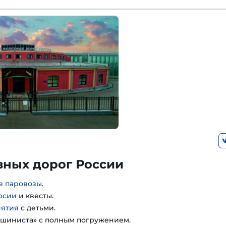
зных дорог России
е паровозы
.
рсии
и квесты.
нятия
с детьми.
шиниста» с полным погружением.