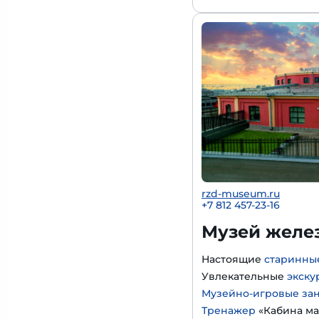
rzd-museum.ru
+7 812 457-23-16
Музей желе
Настоящие
старинны
Увлекательные
экску
Музейно-игровые за
Тренажер
«Кабина ма