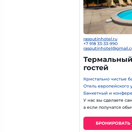
rasputinhotel.ru
+7 918 33-33-990
rasputinhotel@gmail.
Термальный 
гостей
Кристально чистые б
Отель европейского 
Банкетный и конфер
У нас вы сделаете са
а если получатся обы
БРОНИРОВАТЬ