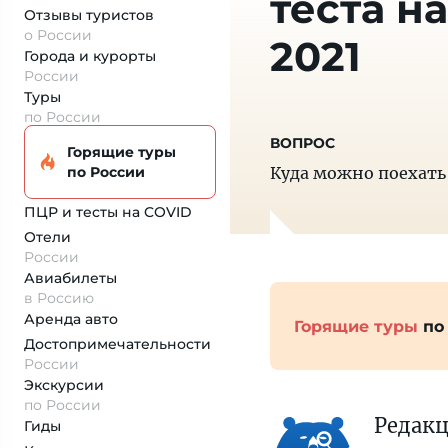
теста н
Отзывы туристов
о России
2021
Города и курорты
России
Туры
по России
Горящие туры
по России
Куда можно поехать 
ПЦР и тесты на COVID
Отели
России
Авиабилеты
в Россию
Аренда авто
Горящие туры
по
Достопримеча­тельности
России
Экскурсии
по России
Редак
Гиды