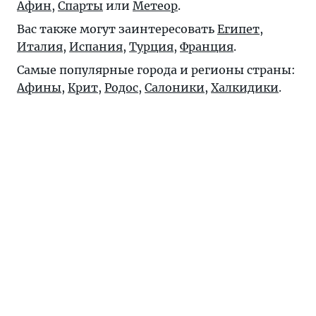
Афин
,
Спарты
или
Метеор
.
Вас также могут заинтересовать
Египет
,
Италия
,
Испания
,
Турция
,
Франция
.
Самые популярные города и регионы страны:
Афины
,
Крит
,
Родос
,
Салоники
,
Халкидики
.