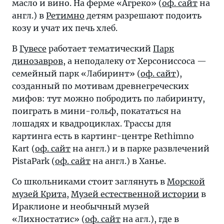
масло и вино. На ферме «Агреко» (
оф. сайт
на
англ.) в
Ретимно
детям разрешают подоить
козу и учат их печь хлеб.
В
Гувесе
работает тематический
Парк
динозавров
, а неподалеку от Херсониссоса —
семейный парк «Лабиринт» (
оф. сайт
),
созданный по мотивам древнегреческих
мифов: тут можно побродить по лабиринту,
поиграть в мини-гольф, покататься на
лошадях и квадроциклах. Трассы для
картинга есть в картинг-центре Rethimno
Kart (
оф. сайт
на англ.) и в парке развлечений
PistaPark (
оф. сайт
на англ.) в Ханье.
Со школьниками стоит заглянуть в
Морской
музей Крита
,
Музей естественной истории
в
Ираклионе и необычный музей
«Лихностатис» (
оф. сайт
на агл.), где в