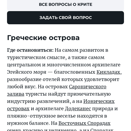
ВСЕ ВОПРОСЫ О КРИТЕ
ЗАДАТЬ СВОЙ ВОПРОС
Греческие острова
Где остановиться:
На самом развитом в
туристическом смысле, а также самом
центральном и многочисленном архипелаге
Эгейского моря — благословенных
Кикладах
,
разнообразие отелей которых удовлетворит
любой вкус. На островах
Саронического
залива
туристы найдут примечательную
индустрию развлечений, а на
Ионических
островах
и архипелаге
Додеканес
природа и
пляжно-отпускное веселье находятся в
нужном балансе. На
Восточных Спорадах
очень красиво и уединенно, а на Спорадах