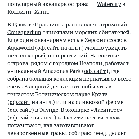
популярный аквапарк острова —
Watercity
в
Коккини-Хани
.
В 15 км от
Ираклиона
расположен огромный
Cretaquarium
с тысячами морских обитателей.
Еще один океанариум есть в Херсониссосе: в
Aquaworld (
оф. сайт
на англ.) можно увидеть
не только рыб, но и рептилий. На востоке
острова, рядом с городком Неаполи, работает
уникальный Amazonas Park (
оф. сайт
), где
собрана большая коллекция пернатых со всего
света. В жаркий день стоит побывать в
тенистом Ботаническом парке Крита
(
оф.сайт
на англ.) или на оливковой ферме
(
оф. сайт
) в
Элунде
. В экопарке «Ласинтос»
(
оф. сайт
на англ.) в
Лассити
посетителям
показывают, как заготавливают
лекарственные травы, собирают мед, делают