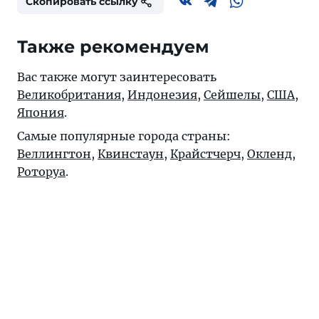
Скопировать ссылку
Также рекомендуем
Вас также могут заинтересовать
Великобритания
,
Индонезия
,
Сейшелы
,
США
,
Япония
.
Самые популярные города страны:
Веллингтон
,
Квинстаун
,
Крайстчерч
,
Окленд
,
Роторуа
.