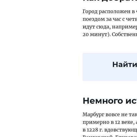
Город расположен в 
поездом за час с че
идут сюда, например
20 минут). Собствен
Найти
Немного и
Марбург вовсе не та
примерно в 12 веке,
в 1228 г. вдовству