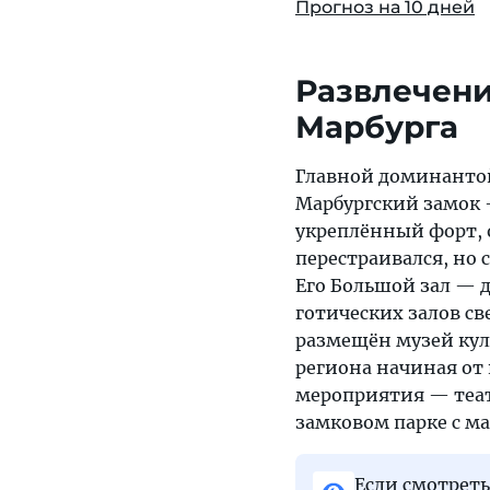
Прогноз на 10 дней
Развлечени
Марбурга
Главной доминантой
Марбургский замок —
укреплённый форт, о
перестраивался, но
Его Большой зал — 
готических залов св
размещён музей кул
региона начиная от
мероприятия — теат
замковом парке с м
Если смотреть