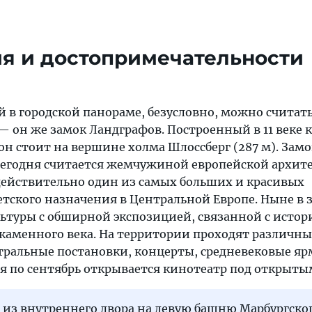
я и достопримечательности
 в городской панораме, безусловно, можно считат
 он же замок Ландграфов. Построенный в 11 веке 
н стоит на вершине холма Шлоссберг (287 м). Замо
 сегодня считается жемчужиной европейской архит
действительно один из самых больших и красивых
етского назначения в Центральной Европе. Ныне в 
ьтуры с обширной экспозицией, связанной с истор
 каменного века. На территории проходят различны
ральные постановки, концерты, средневековые ярм
ая по сентябрь открывается кинотеатр под открыты
 из внутреннего двора на левую башню Марбургско