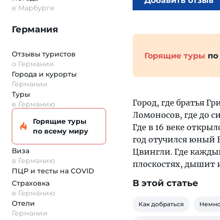
Добавить отзыв
в Марбурге
Германия
Отзывы туристов
Горящие туры
по
о Германии
Города и курорты
Германии
Туры
Город, где братья Г
в Германию
Ломоносов, где до 
Горящие туры
Где в 16 веке откры
по всему миру
год отучился юный 
Виза
Цвингли. Где каждый
в Германию
плоскостях, дышит 
ПЦР и тесты на COVID
В этой статье
Страховка
в Германию
Отели
Как добраться
Немно
Германии