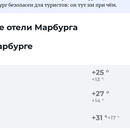
рг безопасен для туристов: он тут ни при чём.
е отели Марбурга
арбурге
+25 °
+13 °
+27 °
+14 °
+31 °
+17 °