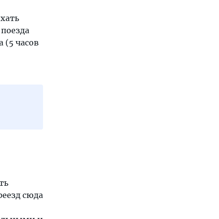
ехать
 поезда
 (5 часов
ть
реезд сюда