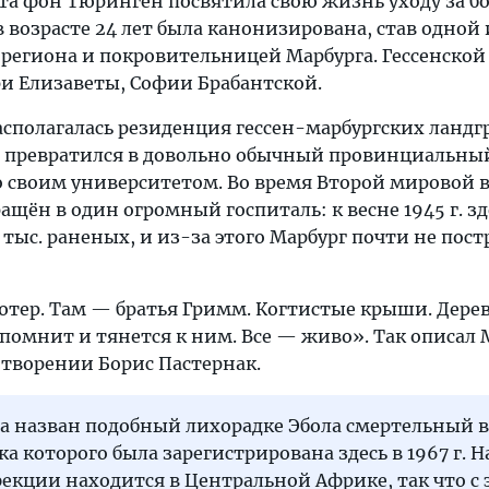
ета фон Тюринген посвятила свою жизнь уходу за 
в возрасте 24 лет была канонизирована, став одной
региона и покровительницей Марбурга. Гессенской
ри Елизаветы, Софии Брабантской.
ь располагалась резиденция гессен-марбургских ландг
рг превратился в довольно обычный провинциальный
о своим университетом. Во время Второй мировой
ращён в один огромный госпиталь: к весне 1945 г. з
тыс. раненых, и из-за этого Марбург почти не пост
тер. Там — братья Гримм. Когтистые крыши. Дерев
о помнит и тянется к ним. Все — живо». Так описал 
творении Борис Пастернак.
а назван подобный лихорадке Эбола смертельный в
а которого была зарегистрирована здесь в 1967 г. 
фекции находится в Центральной Африке, так что с 