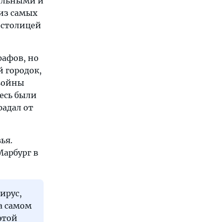
больными и
 из самых
 столицей
рафов, но
 городок,
 войны
десь были
радал от
ья.
Марбург в
ирус,
На самом
этой