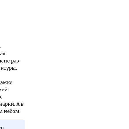
ь
как
к не раз
ектуры.
замке
ией
е
арки. А в
м небом.
го