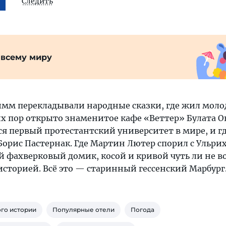
Следить
 всему миру
римм перекладывали народные сказки, где жил мол
сих пор открыто знаменитое кафе «Веттер» Булата 
лся первый протестантский университет в мире, и г
Борис Пастернак. Где Мартин Лютер спорил с Ульри
 фахверковый домик, косой и кривой чуть ли не во
историей. Всё это — старинный гессенский Марбург
го истории
Популярные отели
Погода