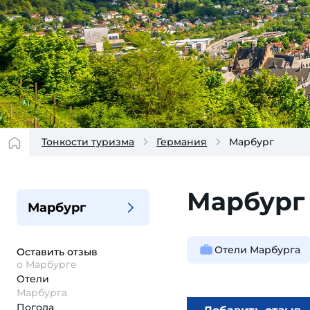
Тонкости туризма
Германия
Марбург
Марбург
Марбург
Отели Марбурга
Оставить отзыв
о Марбурге
Отели
Марбурга
Погода