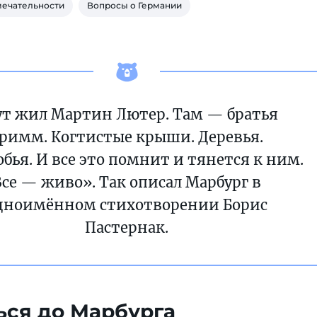
мечательности
Вопросы о Германии
ут жил Мартин Лютер. Там — братья
римм. Когтистые крыши. Деревья.
бья. И все это помнит и тянется к ним.
Все — живо». Так описал Марбург в
дноимённом стихотворении Борис
Пастернак.
ься до Марбурга