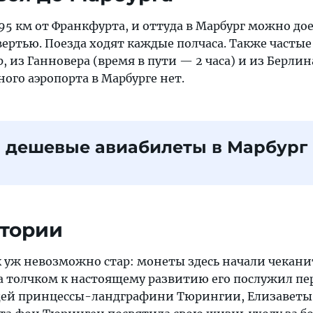
95 км от Франкфурта, и оттуда в Марбург можно до
твертью. Поезда ходят каждые полчаса. Также частые
, из Ганновера (время в пути — 2 часа) и из Берлина
ного аэропорта в Марбурге нет.
 дешевые авиабилеты в Марбург
стории
к уж невозможно стар: монеты здесь начали чекани
 а толчком к настоящему развитию его послужил пе
ющей принцессы-ландграфини Тюрингии, Елизаветы