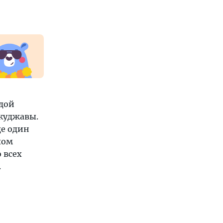
одой
Окуджавы.
де один
хом
 всех
.