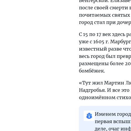
Венгерской. Елизав
после своей смерти 
почитаемых святых 
город стал при доче
С 15 по 17 век здес
уже с 1605 г. Марбу
известный разве чт
весь город был прев
размещены более 20 
бомбёжек.
«Тут жил Мартин Лю
Надгробья. И все эт
одноимённом стихо
Именем город
первая вспышк
деле, очаг ин