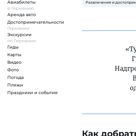
Авиабилеты
Развлечения и достопри
в Германию
Аренда авто
Достопримеча­тельности
Германии
Экскурсии
по Германии
Гиды
«Т
Карты
Г
Видео
Надгро
Фото
Погода
Пляжи
о
Праздники и события
Как добрат