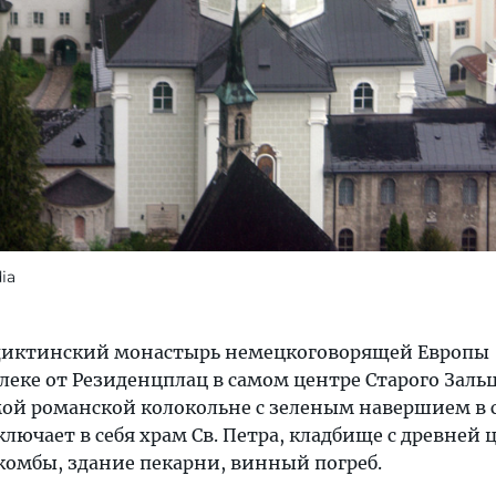
ia
диктинский монастырь немецкоговорящей Европы
еке от Резиденцплац в самом центре Старого Зальц
мой романской колокольне с зеленым навершием в 
ключает в себя храм Св. Петра, кладбище с древней
комбы, здание пекарни, винный погреб.