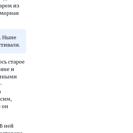
арем из
аморная
. Ныне
стиваля.
сь старое
ряне и
енными
-
в
ксим,
е он
В ней