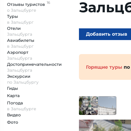
Зальц
16
Отзывы
туристов
о Зальцбурге
Туры
в Зальцбург
Отели
Добавить отзыв
Зальцбурга
Авиабилеты
в Зальцбург
Аэропорт
Зальцбурга
Достопримеча­тельности
Горящие туры
по
Зальцбурга
Экскурсии
по Зальцбургу
Гиды
Карта
Погода
в Зальцбурге
Видео
Фото