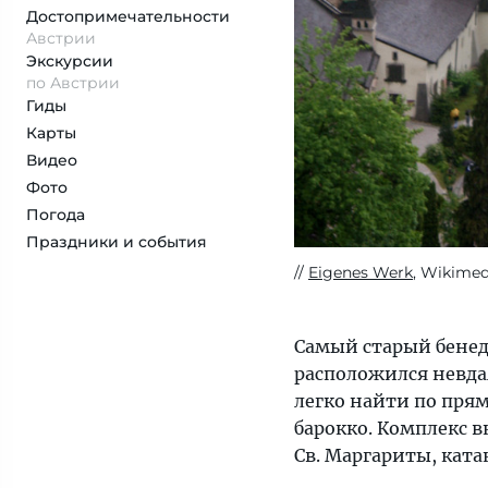
Достопримеча­тельности
Австрии
Экскурсии
по Австрии
Гиды
Карты
Видео
Фото
Погода
Праздники и события
Eigenes Werk
, Wikimed
Самый старый бене
расположился невдал
легко найти по пря
барокко. Комплекс в
Св. Маргариты, ката