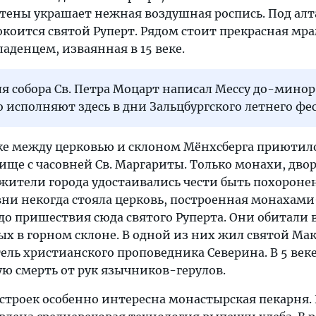
стены украшает нежная воздушная роспись. Под алт
окоится святой Руперт. Рядом стоит прекрасная мр
аденцем, изваянная в 15 веке.
я собора Св. Петра Моцарт написал Мессу до-минор
о исполняют здесь в дни Зальцбургского летнего фе
ке между церковью и склоном Мёнхсберга приютило
ще с часовней Св. Маргариты. Только монахи, дво
жители города удостаивались чести быть похорон
овни некогда стояла церковь, построенная монахами
о пришествия сюда святого Руперта. Они обитали 
ых в горном склоне. В одной из них жил святой Ма
ель христианского проповедника Северина. В 5 век
ю смерть от рук язычников-герулов.
строек особенно интересна монастырская пекарня. 