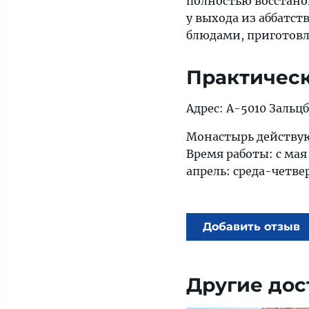
полностью восстанов
у выхода из аббатст
блюдами, приготов
Практичес
Адрес: A-5010 Зальцбу
Монастырь действую
Время работы: с мая 
апрель: среда-четвер
Добавить отзыв
Другие дос