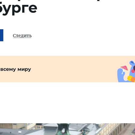
бурге
Следить
 всему миру