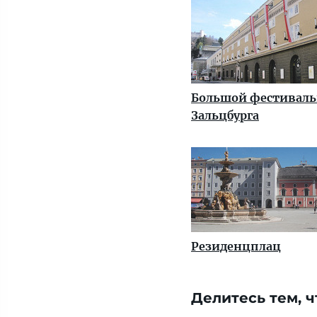
Большой фестиваль
Зальцбурга
Резиденцплац
Делитесь тем, ч