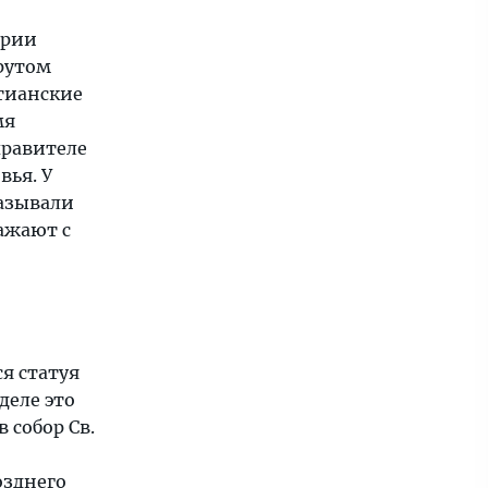
арии
крутом
стианские
мя
правителе
вья. У
называли
ражают с
я статуя
деле это
 собор Св.
озднего