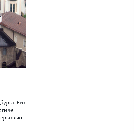
бурга. Его
стиле
 церковью