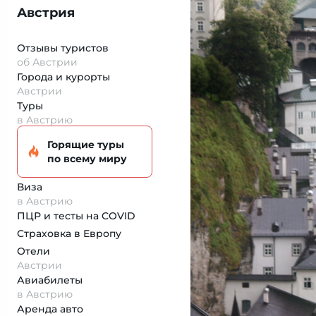
Австрия
Отзывы туристов
об Австрии
Города и курорты
Австрии
Туры
в Австрию
Горящие туры
по всему миру
Виза
в Австрию
ПЦР и тесты на COVID
Страховка
в Европу
Отели
Австрии
Авиабилеты
в Австрию
Аренда авто