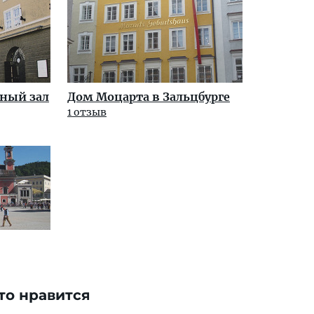
ный зал
Дом Моцарта в Зальцбурге
1 отзыв
то нравится