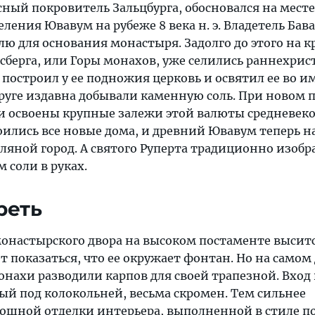
сный покровитель Зальцбурга, обосновался на месте
ления Ювавум на рубеже 8 века н. э. Владетель Бав
лю для основания монастыря. Задолго до этого на 
сберга, или Горы монахов, уже селились раннехри
построил у ее подножия церковь и освятил ее во и
круге издавна добывали каменную соль. При новом 
и освоены крупные залежи этой валюты средневеко
оились все новые дома, и древний Ювавум теперь 
Соляной город. А святого Руперта традиционно изоб
 соли в руках.
реть
онастырского двора на высоком постаменте выситс
т показаться, что ее окружает фонтан. Но на самом 
онахи разводили карпов для своей трапезной. Вход в
ый под колокольней, весьма скромен. Тем сильнее
кошной отделки интерьера, выполненной в стиле п