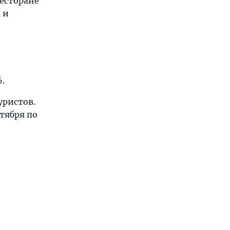
ресторане
 и
6.
уристов.
ктября по