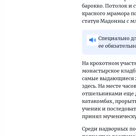
барокко. Потолок и 
красного мрамора п
статуя Мадонны с мл
Специально дл
ее обязательн
На крохотном участ
монастырское кладби
самые выдающиеся 
здесь. На месте час
отшельниками еще д
катакомбах, прорыт
ученик и последоват
принял мученическу
Среди надворных по