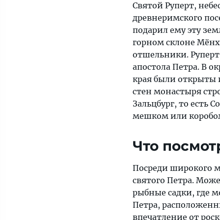
Святой Руперт, небе
древнеримского посе
подарил ему эту зем
горном склоне Мёнх
отшельники. Руперт 
апостола Петра. В о
края были открыты 
стен монастыря стр
Зальцбург, то есть 
мешком или коробом
Что посмот
Посреди широкого м
святого Петра. Може
рыбные садки, где м
Петра, расположенн
впечатление от рос