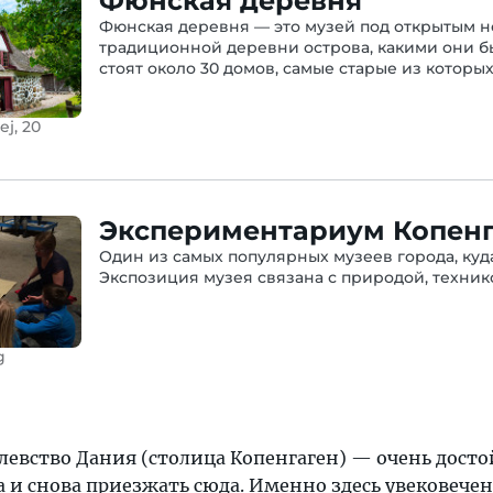
Фюнская деревня
Фюнская деревня — это музей под открытым н
традиционной деревни острова, какими они б
стоят около 30 домов, самые старые из которы
j, 20
Экспериментариум Копенг
Один из самых популярных музеев города, куд
Экспозиция музея связана с природой, техни
g
левство Дания (столица Копенгаген) — очень дост
 и снова приезжать сюда. Именно здесь увековечен