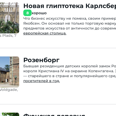
Новая глиптотека Карлсбе
8
хорошо
Что бизнес искусству не помеха, своим приме
Якобсен. Он основал не только торговую марк
предметов искусства от античности до соврем
европейская столица.
 Plads, 7
Розенборг
Бывшая резиденция датских королей замок Роз
короля Кристиана IV на окраине Копенгагена.
— старейшего в стране и популярнейшего сре
посетителей в год.
Voldgade,