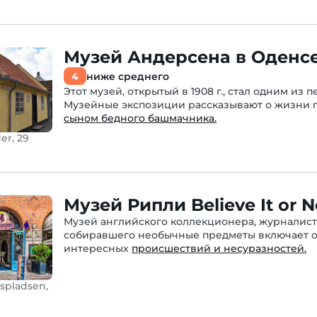
Музей Андерсена в Оденс
4
ниже среднего
Этот музей, открытый в 1908 г., стал одним из
Музейные экспозиции рассказывают о жизни пис
сыном бедного башмачника.
er, 29
Музей Рипли Believe It or N
Музей английского коллекционера, журналист
собиравшего необычные предметы включает об
интересных
происшествий и несуразностей.
spladsen,