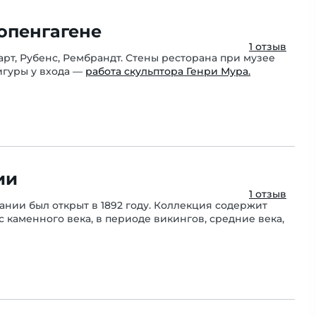
опенгагене
1 отзыв
рт, Рубенс, Рембрандт. Стены ресторана при музее
игуры у входа —
работа скульптора Генри Мура.
ии
1 отзыв
нии был открыт в 1892 году. Коллекция содержит
каменного века, в периоде викингов, средние века,