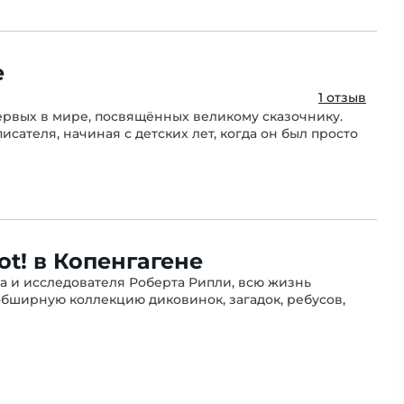
е
1 отзыв
 первых в мире, посвящённых великому сказочнику.
ателя, начиная с детских лет, когда он был просто
ot! в Копенгагене
а и исследователя Роберта Рипли, всю жизнь
ширную коллекцию диковинок, загадок, ребусов,