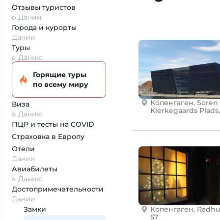
Отзывы туристов
о Дании
Города и курорты
Дании
Туры
в Данию
Горящие туры
по всему миру
Копенгаген, Soren
Виза
Kierkegaards Plads,
в Данию
ПЦР и тесты на COVID
Страховка
в Европу
Отели
Дании
Авиабилеты
в Данию
Достопримеча­тельности
Дании
Замки
Копенгаген, Radhu
57