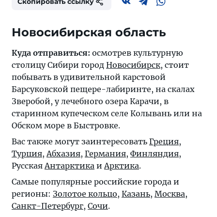
Скопировать ссылку
Новосибирская область
Куда отправиться:
осмотрев культурную
столицу Сибири город
Новосибирск
, стоит
побывать в удивительной карстовой
Барсуковской пещере-лабиринте, на скалах
Зверобой, у лечебного озера Карачи, в
старинном купеческом селе Колывань или на
Обском море в Быстровке.
Вас также могут заинтересовать
Греция
,
Турция
,
Абхазия
,
Германия
,
Финляндия
,
Русская
Антарктика
и
Арктика
.
Самые популярные российские города и
регионы:
Золотое кольцо
,
Казань
,
Москва
,
Санкт-Петербург
,
Сочи
.