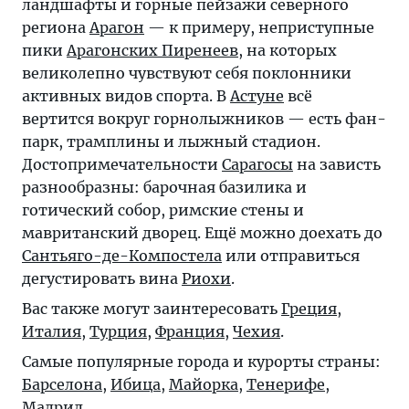
ландшафты и горные пейзажи северного
региона
Арагон
— к примеру, неприступные
пики
Арагонских Пиренеев
, на которых
великолепно чувствуют себя поклонники
активных видов спорта. В
Астуне
всё
вертится вокруг горнолыжников — есть фан-
парк, трамплины и лыжный стадион.
Достопримечательности
Сарагосы
на зависть
разнообразны: барочная базилика и
готический собор, римские стены и
мавританский дворец. Ещё можно доехать до
Сантьяго-де-Компостела
или отправиться
дегустировать вина
Риохи
.
Вас также могут заинтересовать
Греция
,
Италия
,
Турция
,
Франция
,
Чехия
.
Самые популярные города и курорты страны:
Барселона
,
Ибица
,
Майорка
,
Тенерифе
,
Мадрид
.