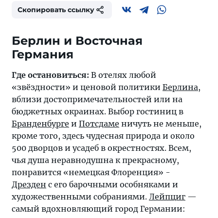
Скопировать ссылку
Берлин и Восточная
Германия
Где остановиться:
В отелях любой
«звёздности» и ценовой политики
Берлина
,
вблизи достопримечательностей или на
бюджетных окраинах. Выбор гостиниц в
Бранденбурге
и
Потсдаме
ничуть не меньше,
кроме того, здесь чудесная природа и около
500 дворцов и усадеб в окрестностях. Всем,
чья душа неравнодушна к прекрасному,
понравится «немецкая Флоренция» -
Дрезден
с его барочными особняками и
художественными собраниями.
Лейпциг
—
самый вдохновляющий город Германии: