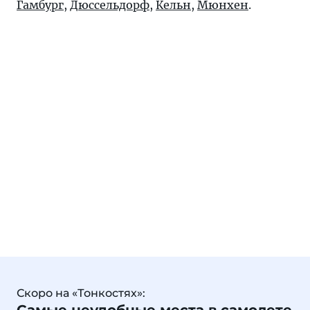
Гамбург
,
Дюссельдорф
,
Кельн
,
Мюнхен
.
Скоро на «Тонкостях»: