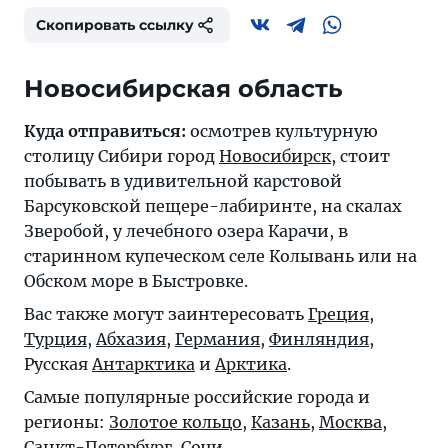
Скопировать ссылку
Новосибирская область
Куда отправиться:
осмотрев культурную
столицу Сибири город
Новосибирск
, стоит
побывать в удивительной карстовой
Барсуковской пещере-лабиринте, на скалах
Зверобой, у лечебного озера Карачи, в
старинном купеческом селе Колывань или на
Обском море в Быстровке.
Вас также могут заинтересовать
Греция
,
Турция
,
Абхазия
,
Германия
,
Финляндия
,
Русская
Антарктика
и
Арктика
.
Самые популярные российские города и
регионы:
Золотое кольцо
,
Казань
,
Москва
,
Санкт-Петербург
,
Сочи
.