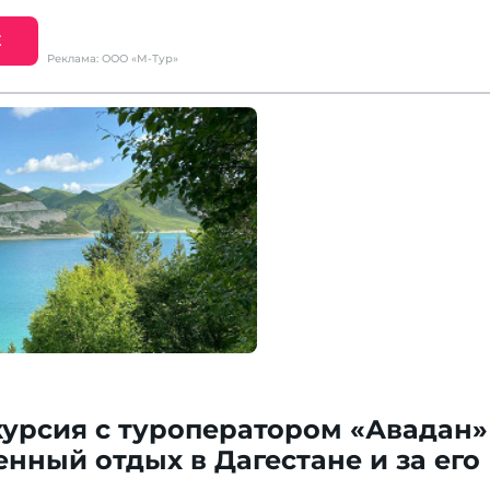
Е
Реклама: ООО «М-Тур»
курсия с туроператором «Авадан» 
нный отдых в Дагестане и за его