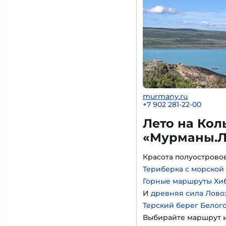
murmany.ru
+7 902 281-22-00
Лето на Кол
«Мурманы.Л
Красота полуострово
Териберка с морской
Горные маршруты Хи
И
древняя сила Лово
Терский берег Белог
Выбирайте маршрут и