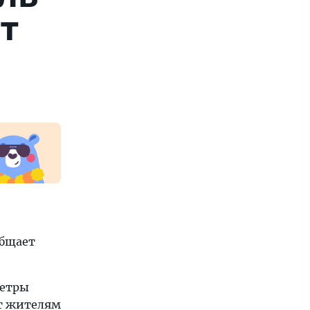
ет
общает
метры
ит жителям