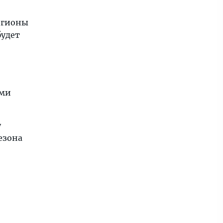
регионы
будет
ями
у
езона