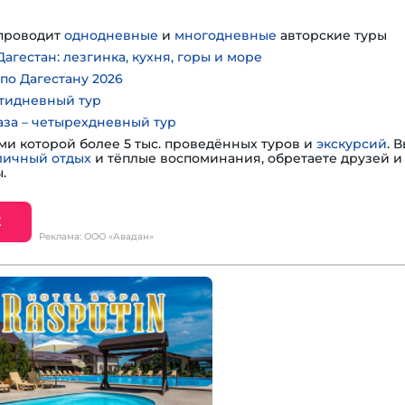
проводит
однодневные
и
многодневные
авторские туры
агестан: лезгинка, кухня, горы и море
по Дагестану 2026
тидневный тур
аза – четырехдневный тур
ми которой более 5 тыс. проведённых туров и
экскурсий
. 
личный отдых
и тёплые воспоминания, обретаете друзей и 
.
Е
Реклама: ООО «Авадан»