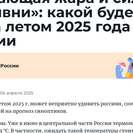
­ни»: ка­кой бу­д
а ле­том 2025 го­да
ии
 России
 04 апреля 2025
етом 2025 г. может неприятно удивить россиян, со
ой на прогноз синоптиков.
ары. Уже в июне в центральной части России термо
3 °C. В частности, ожидать такой температуры сто