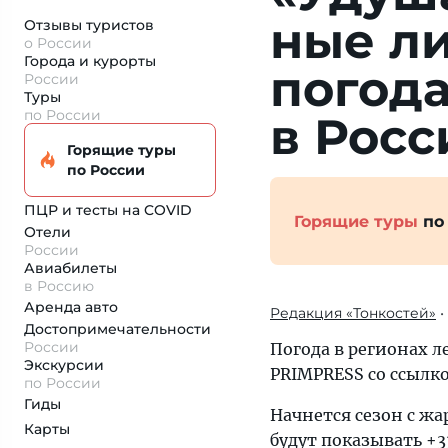
ные лив
Отзывы туристов
о России
Города и курорты
по­го­д
России
Туры
по России
в Росс
Горящие туры
по России
ПЦР и тесты на COVID
Горящие туры
по
Отели
России
Авиабилеты
в Россию
Аренда авто
Редакция «Тонкостей»
•
Достопримеча­тельности
России
Погода в регионах л
Экскурсии
PRIMPRESS со ссылк
по России
Гиды
Начнется сезон с ж
Карты
будут показывать +3