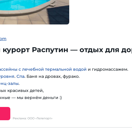
com
курорт Распутин — отдых для до
ассейны с лечебной термальной водой
и гидромассажем.
уровня
.
Спа
. Баня на дровах, фурако.
енц-залы
.
мых красивых детей,
чные — мы вернём деньги :)
Реклама: ООО «Телепорт»