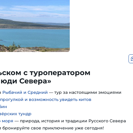
ьском с туроператором
юди Севера»
в
Рыбачий и Средний
— тур за настоящими эмоциями
 прогулкой и возможность увидеть китов
бин
зёрских тундр
о моря
— природа, история и традиции Русского Севера
 бронируйте свое приключение уже сегодня!