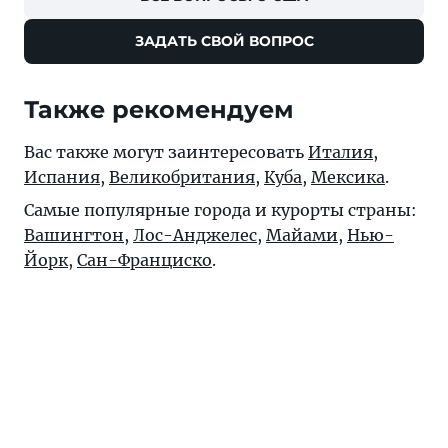
ЗАДАТЬ СВОЙ ВОПРОС
Также рекомендуем
Вас также могут заинтересовать
Италия
,
Испания
,
Великобритания
,
Куба
,
Мексика
.
Самые популярные города и курорты страны:
Вашингтон
,
Лос-Анджелес
,
Майами
,
Нью-
Йорк
,
Сан-Франциско
.