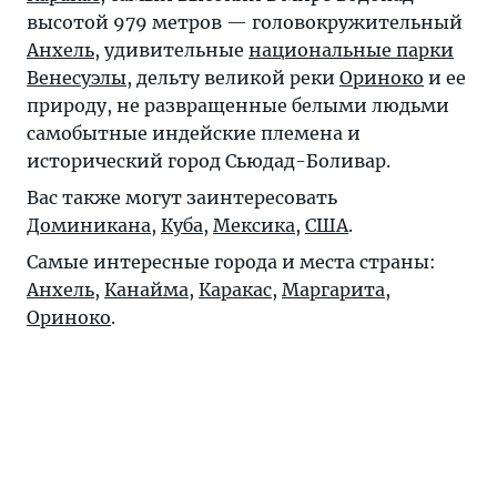
высотой 979 метров — головокружительный
Анхель
, удивительные
национальные парки
Венесуэлы
, дельту великой реки
Ориноко
и ее
природу, не развращенные белыми людьми
самобытные индейские племена и
исторический город Сьюдад-Боливар.
Вас также могут заинтересовать
Доминикана
,
Куба
,
Мексика
,
США
.
Самые интересные города и места страны:
Анхель
,
Канайма
,
Каракас
,
Маргарита
,
Ориноко
.