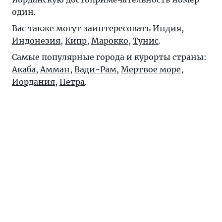
один.
Вас также могут заинтересовать
Индия
,
Индонезия
,
Кипр
,
Марокко
,
Тунис
.
Самые популярные города и курорты страны:
Акаба
,
Амман
,
Вади-Рам
,
Мертвое море,
Иордания
,
Петра
.