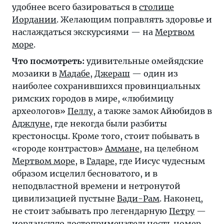
удобнее всего базироваться в
столице
Иордании
. Желающим поправлять здоровье и
наслаждаться экскурсиями — на
Мертвом
море
.
Что посмотреть:
удивительные омейядские
мозаики в
Мадабе
,
Джераш
— один из
наиболее сохранившихся провинциальных
римских городов в мире, «любимицу
археологов»
Пеллу
, а также замок Айюбидов в
Аджлуне
, где некогда были разбиты
крестоносцы. Кроме того, стоит побывать в
«городе контрастов»
Аммане
, на целебном
Мертвом море
, в
Гадаре
, где Иисус чудесным
образом исцелил бесноватого, и в
неподвластной времени и нетронутой
цивилизацией пустыне
Вади-Рам
. Наконец,
не стоит забывать про легендарную
Петру
—
иорданскую достопримечательность номер