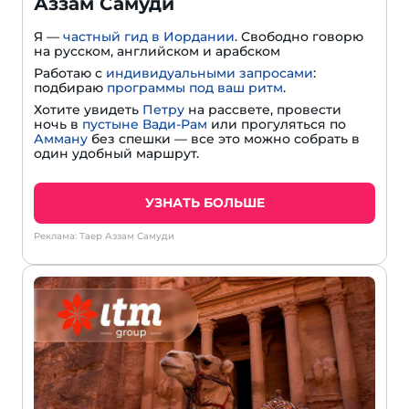
Аззам Самуди
Я —
частный гид в Иордании
. Свободно говорю
на русском, английском и арабском
Работаю с
индивидуальными запросами
:
подбираю
программы под ваш ритм
.
Хотите увидеть
Петру
на рассвете, провести
ночь в
пустыне Вади-Рам
или прогуляться по
Амману
без спешки — все это можно собрать в
один удобный маршрут.
УЗНАТЬ БОЛЬШЕ
Реклама: Таер Аззам Самуди