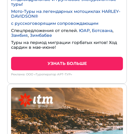
туры!
Мото-Туры на легендарных мотоциклах HARLEY-
DAVIDSON®
с русскоговорящим сопровождающим
Спецпредложения от отелей.
ЮАР
,
Ботсвана
,
Замбия
,
Зимбабве
Туры на период миграции горбатых китов! Ход
сардин в мае-июне!
УЗНАТЬ БОЛЬШЕ
Реклама: ООО «Туроператор АРТ-ТУР»