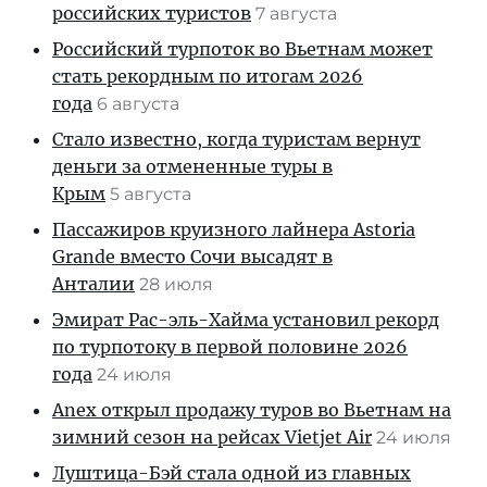
российских туристов
7 августа
Российский турпоток во Вьетнам может
стать рекордным по итогам 2026
года
6 августа
Стало известно, когда туристам вернут
деньги за отмененные туры в
Крым
5 августа
Пассажиров круизного лайнера Astoria
Grande вместо Сочи высадят в
Анталии
28 июля
Эмират Рас-эль-Хайма установил рекорд
по турпотоку в первой половине 2026
года
24 июля
Anex открыл продажу туров во Вьетнам на
зимний сезон на рейсах Vietjet Air
24 июля
Луштица-Бэй стала одной из главных