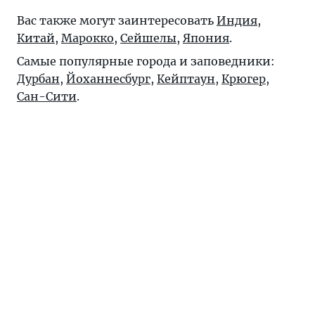
Вас также могут заинтересовать
Индия
,
Китай
,
Марокко
,
Сейшелы
,
Япония
.
Самые популярные города и заповедники:
Дурбан
,
Йоханнесбург
,
Кейптаун
,
Крюгер
,
Сан-Сити
.