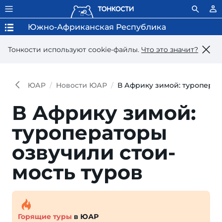
Южно-Африканская Республика
Тонкости используют сookie-файлы.
Что это значит?
ЮАР
Новости ЮАР
В Африку зимой: туроперат
В Африку зимой:
туроперато­ры
озву­чили стои­
мость туров
Горящие туры
в ЮАР