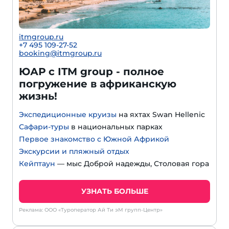
itmgroup.ru
+7 495 109-27-52
booking@itmgroup.ru
ЮАР с ITM group - полное
погружение в африканскую
жизнь!
Экспедиционные круизы
на яхтах Swan Hellenic
Сафари-туры
в национальных парках
Первое знакомство с Южной Африкой
Экскурсии и пляжный отдых
Кейптаун
— мыс Доброй надежды, Столовая гора
УЗНАТЬ БОЛЬШЕ
Реклама: ООО «Туроператор Ай Ти эМ групп-Центр»