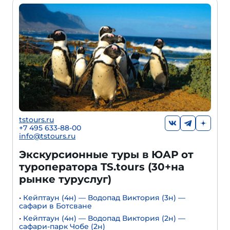
tstours.ru
+7 495 633-88-00
info@tstours.ru
Экскурсионные туры в ЮАР от
туроператора TS.tours (30+на
рынке туруслуг)
•
Кейптаун (4н) — Водопад Виктория (3н) —
сафари в Ботсване
•
Кейптаун (4н) — Водопад Виктория (2н) —
сафари-парк Чобе (2н)