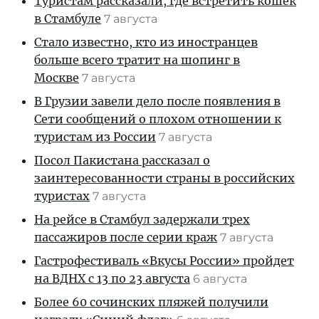
Туристам рассказали, где встретить кошек
в Стамбуле
7 августа
Стало известно, кто из иностранцев
больше всего тратит на шопинг в
Москве
7 августа
В Грузии завели дело после появления в
Сети сообщений о плохом отношении к
туристам из России
7 августа
Посол Пакистана рассказал о
заинтересованности страны в российских
туристах
7 августа
На рейсе в Стамбул задержали трех
пассажиров после серии краж
7 августа
Гастрофестиваль «Вкусы России» пройдет
на ВДНХ с 13 по 23 августа
6 августа
Более 60 сочинских пляжей получили