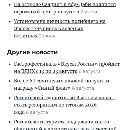
На острове Саадият в Абу-Даби появится
огромный центр искусств
2 июля
Установлена личность погибшего на
Эвересте туриста в зеленых
ботинках
2 июля
Другие новости
Гастрофестиваль «Вкусы России» пройдет
на ВДНХ с 13 по 23 августа
6 августа
Более 60 сочинских пляжей получили
награду «Синий флаг»
6 августа
Российский турпоток во Вьетнам может
стать рекордным по итогам 2026
года
6 августа
Российского туриста задержали из-за
обвинений в домогательствах к местной