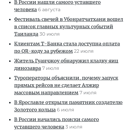
В России нашли самого уставшего
человека
6 августа
Фестиваль свечей в Убонратчатхани вошел
в список главных культурных событий
Таиланда
30 июля
Клиентам T-Банка стала доступна оплата
по QR-коду за рубежом
22 июля
Житель Гуанчжоу обнаружил кладку яиц
динозавра
7 июля
Туроператоры объяснили, почему запуск
прямых рейсов не сделает Алжир
массовым направлением
7 июля
В Ярославле открыли памятник создателю
Золотого кольца
6 июля
В России начались поиски самого
уставшего человека
3 июля