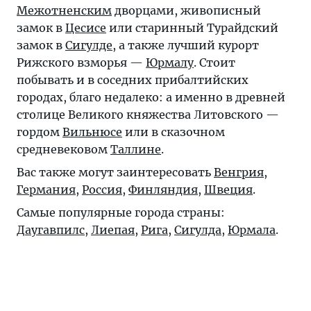
Межотненским
дворцами, живописный
замок в
Цесисе
или старинный Турайдский
замок в
Сигулде
, а также лучший курорт
Рижского взморья —
Юрмалу
. Стоит
побывать и в соседних прибалтийских
городах, благо недалеко: а именно в древней
столице Великого княжества Литовского —
гордом
Вильнюсе
или в сказочном
средневековом
Таллине
.
Вас также могут заинтересовать
Венгрия
,
Германия
,
Россия
,
Финляндия
,
Швеция
.
Самые популярные города страны:
Даугавпилс
,
Лиепая
,
Рига
,
Сигулда
,
Юрмала
.