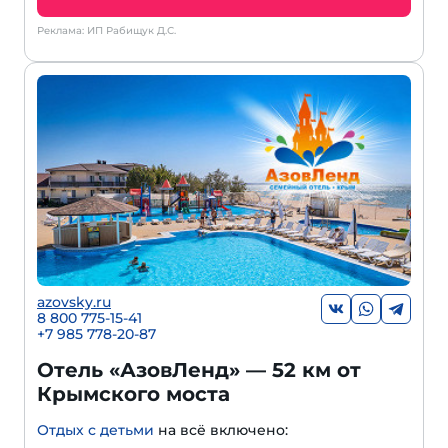
Реклама: ИП Рабищук Д.С.
azovsky.ru
8 800 775-15-41
+
7 985 778-20-87
Отель «АзовЛенд» — 52 км от
Крымского моста
Отдых с детьми
на всё включено: