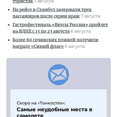
туристах
7 августа
На рейсе в Стамбул задержали трех
пассажиров после серии краж
7 августа
Гастрофестиваль «Вкусы России» пройдет
на ВДНХ с 13 по 23 августа
6 августа
Более 60 сочинских пляжей получили
награду «Синий флаг»
6 августа
Скоро на «Тонкостях»:
Самые неудобные места в
самолете