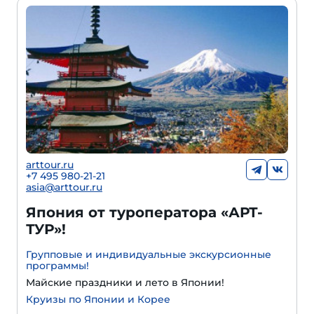
arttour.ru
+7 495 980-21-21
asia@arttour.ru
Япония от туроператора «АРТ-
ТУР»!
Групповые и индивидуальные экскурсионные
программы!
Майские праздники и лето в Японии!
Круизы по Японии и Корее