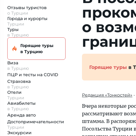
проко
Отзывы туристов
о Турции
Города и курорты
о воз
Турции
Туры
в Турцию
грани
Горящие туры
в Турцию
Виза
Горящие туры
в 
в Турцию
ПЦР и тесты на COVID
Страховка
в Турцию
Отели
Редакция «Тонкостей»
•
Турции
Авиабилеты
Вчера некоторые ро
в Турцию
рассматривают возм
Аренда авто
штамма. В распоряж
Достопримеча­тельности
Турции
Посольства Турции 
Экскурсии