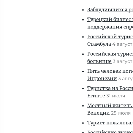
Заблудившихся ро
Турецкий бизнес 
поддержания спр
Российской турис
Стамбула
4 авгус
Российская турис
больнице
3 авгус
Пять человек пог
Индонезии
3 авг
Туристка из Росси
Египте
31 июля
Местный житель 
Венеции
25 июля
Турист пожаловал
Российские тури