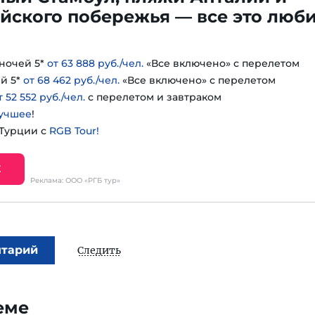
йского побережья — все это люб
ночей 5*
от 63 888 руб./чел.
«Все включено» с перелетом
й 5*
от 68 462 руб./чел.
«Все включено» с перелетом
т 52 552 руб./чел.
с перелетом и завтраком
учшее
!
 Турции с
RGB Tour!
Е
Реклама: ООО «РГБ тур»
нтарий
Следить
еме