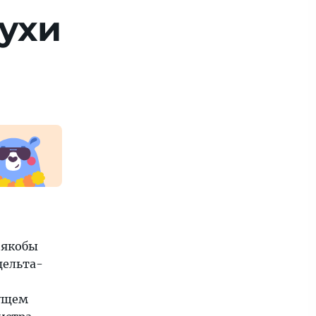
ухи
 якобы
дельта-
дущем