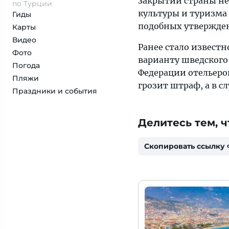
закрытии страны не
по Турции
культуры и туризма
Гиды
подобных утвержде
Карты
Видео
Ранее стало извест
Фото
варианту шведского
Погода
Федерации отельеро
Пляжи
грозит штраф, а в 
Праздники и события
Делитесь тем, ч
Скопировать ссылку