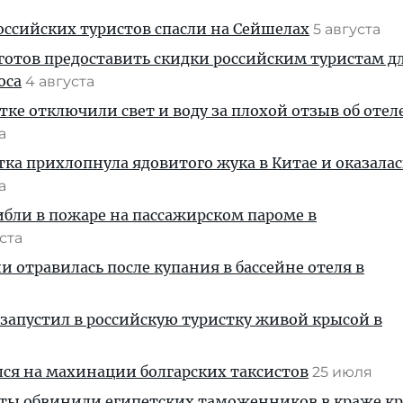
ссийских туристов спасли на Сейшелах
5 августа
готов предоставить скидки российским туристам д
оса
4 августа
тке отключили свет и воду за плохой отзыв об отел
та
тка прихлопнула ядовитого жука в Китае и оказалас
та
ибли в пожаре на пассажирском пароме в
уста
и отравилась после купания в бассейне отеля в
запустил в российскую туристку живой крысой в
ся на махинации болгарских таксистов
25 июля
сты обвинили египетских таможенников в краже к