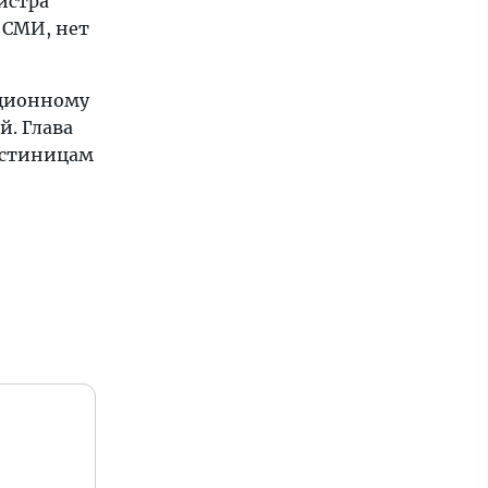
истра
 СМИ, нет
ционному
й. Глава
гостиницам