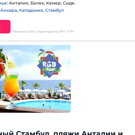
жье
: Анталия, Белек, Кемер, Сиде.
:
Анкара
,
Кападокия
,
Стамбул
Е
Реклама: ООО «Туроператор АРТ-ТУР»
ный Стамбул, пляжи Анталии и