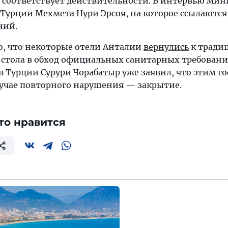
 соответствует действительности. В интервью мин
 Турции Мехмета Нури Эрсоя, на которое ссылаются
ний.
но, что некоторые отели Анталии
вернулись
к тради
 стола в обход официальных санитарных требовани
в Турции Сурури Чорабатыр уже заявил, что этим 
случае повторного нарушения — закрытие.
то нравится