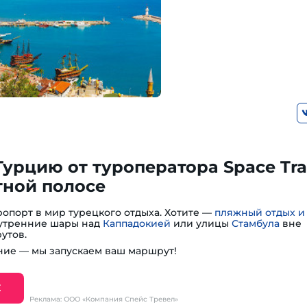
Турцию от туроператора Space Tra
тной полосе
опорт в мир турецкого отдыха. Хотите —
пляжный отдых и
— утренние шары над
Каппадокией
или улицы
Стамбула
вне
утов.
ие — мы запускаем ваш маршрут!
Е
Реклама: ООО «Компания Спейс Тревел»