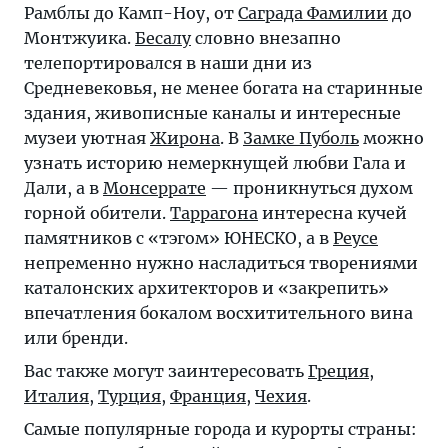
Рамблы до Камп-Ноу, от
Саграда Фамилии
до
Монтжуика.
Бесалу
словно внезапно
телепортировался в наши дни из
Средневековья, не менее богата на старинные
здания, живописные каналы и интересные
музеи уютная
Жирона
. В
Замке Пуболь
можно
узнать историю немеркнущей любви Гала и
Дали, а в
Монсеррате
— проникнуться духом
горной обители.
Таррагона
интересна кучей
памятников с «тэгом» ЮНЕСКО, а в
Реусе
непременно нужно насладиться творениями
каталонских архитекторов и «закрепить»
впечатления бокалом восхитительного вина
или бренди.
Вас также могут заинтересовать
Греция
,
Италия
,
Турция
,
Франция
,
Чехия
.
Самые популярные города и курорты страны: