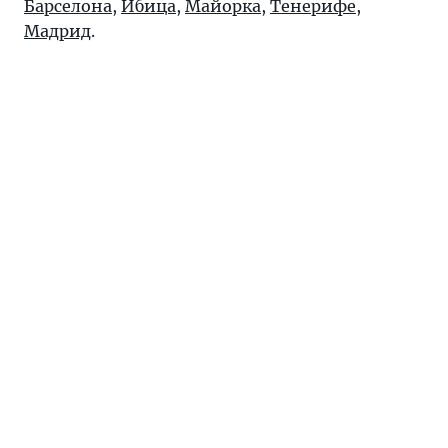
Барселона
,
Ибица
,
Майорка
,
Тенерифе
,
Мадрид
.