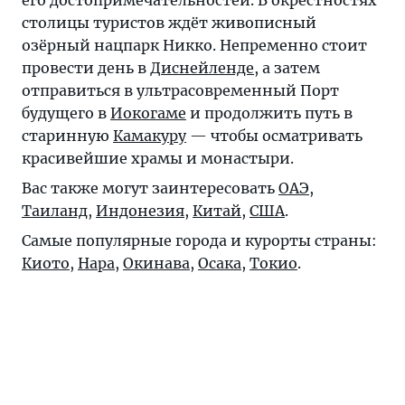
его достопримечательностей. В окрестностях
столицы туристов ждёт живописный
озёрный нацпарк Никко. Непременно стоит
провести день в
Диснейленде
, а затем
отправиться в ультрасовременный Порт
будущего в
Иокогаме
и продолжить путь в
старинную
Камакуру
— чтобы осматривать
красивейшие храмы и монастыри.
Вас также могут заинтересовать
ОАЭ
,
Таиланд
,
Индонезия
,
Китай
,
США
.
Самые популярные города и курорты страны:
Киото
,
Нара
,
Окинава
,
Осака
,
Токио
.