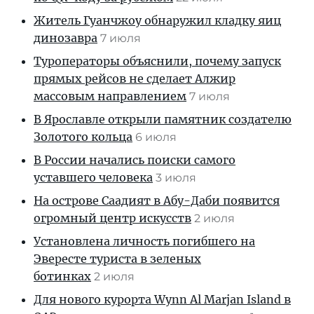
Житель Гуанчжоу обнаружил кладку яиц
динозавра
7 июля
Туроператоры объяснили, почему запуск
прямых рейсов не сделает Алжир
массовым направлением
7 июля
В Ярославле открыли памятник создателю
Золотого кольца
6 июля
В России начались поиски самого
уставшего человека
3 июля
На острове Саадият в Абу-Даби появится
огромный центр искусств
2 июля
Установлена личность погибшего на
Эвересте туриста в зеленых
ботинках
2 июля
Для нового курорта Wynn Al Marjan Island в