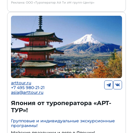
Реклама: ООО «Туроператор Ай Ти эМ групп-Центр»
arttour.ru
+7 495 980-21-21
asia@arttour.ru
Япония от туроператора «АРТ-
ТУР»!
Групповые и индивидуальные экскурсионные
программы!
Майские праздники и лето в Японии!