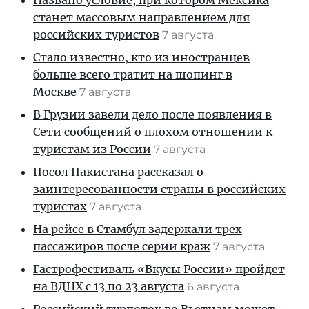
Названо условие, при котором Мексика
станет массовым направлением для
российских туристов
7 августа
Стало известно, кто из иностранцев
больше всего тратит на шопинг в
Москве
7 августа
В Грузии завели дело после появления в
Сети сообщений о плохом отношении к
туристам из России
7 августа
Посол Пакистана рассказал о
заинтересованности страны в российских
туристах
7 августа
На рейсе в Стамбул задержали трех
пассажиров после серии краж
7 августа
Гастрофестиваль «Вкусы России» пройдет
на ВДНХ с 13 по 23 августа
6 августа